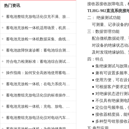
接收器接收故障电流，
热门资讯
TLHG-902直流系统
蓄电池整组充放电活化仪充不满、放不完怎么办？
二： 绝缘测试功能
可测量、记录设备的
蓄电池充放检一体机适用场景，机房基站变电站铅酸蓄电池维护检测应用
三：数据管理功能
配合微机数据处理、
蓄电池充放检一体机数据采集、曲线分析与电池健康状态智能评估功能详解
对设备的绝缘状态动
蓄电池故障快速诊断：蓄电池综合测试仪判断落后电池的方法与标准
及时发现绝缘缺陷、
四：特点
符合电力检测标准：蓄电池综合测试仪测试规范与精度校准方法详解
● 集绝缘测试与故障
操作指南：如何安全高效地使用蓄电池智能活化仪？
● 兼有可设置多频率
● 使用方便，可在设
蓄电池充放检一体机：在电力系统与储能设备中的创新应用，确保蓄电池性能与可靠性
● 可根据客户要求定
● 对绝缘状态进行测
蓄电池整组充放电活化仪的标准操作流程：从接线设置到充放电参数设定的安全规范
● 不仅具有绝缘测电
蓄电池充放检一体机：充电、放电、检测三功能集成设备
● 定位信号频率低，
● 接收器精度搞，能
蓄电池整组充放电活化仪对电动汽车电池有帮助吗？
● 多种型号钳形接收
五:典型应用
蓄电池充放检一体机：为电池健康管理提供一站式解决方案