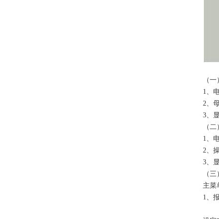
（一
1、
2、
3、
（
1、
2、操
3、
（三
主菜
1、