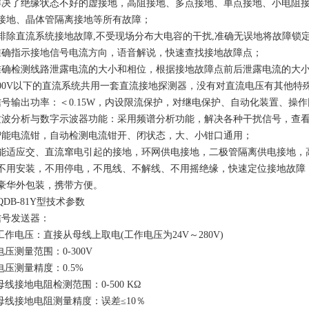
解决了绝缘状态不好的虚接地，高阻接地、多点接地、单点接地、小电阻
接地、晶体管隔离接地等所有故障；
*排除直流系统接地故障,不受现场分布大电容的干扰,准确无误地将故障锁定
准确指示接地信号电流方向，语音解说，快速查找接地故障点；
准确检测线路泄露电流的大小和相位，根据接地故障点前后泄露电流的大
500V以下的直流系统共用一套直流接地探测器，没有对直流电压有其他特
信号输出功率：＜0.15W，内设限流保护，对继电保护、自动化装置、操
纹波分析与数字示波器功能：采用频谱分析功能，解决各种干扰信号，查
智能电流钳，自动检测电流钳开、闭状态，大、小钳口通用；
、能适应交、直流窜电引起的接地，环网供电接地，二极管隔离供电接地，
、不用安装，不用停电，不甩线、不解线、不用摇绝缘，快速定位接地故障
、豪华外包装，携带方便。
QDB-81Y型技术参数
信号发送器：
作电压：直接从母线上取电(工作电压为24V～280V)
压测量范围：0-300V
压测量精度：0.5%
线接地电阻检测范围：0-500 KΩ
线接地电阻测量精度：误差≤10％