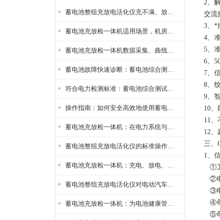
2、
蓄电池整组充放电活化仪充不满、放不完怎么办？
交流
3、
蓄电池充放检一体机适用场景，机房基站变电站铅酸蓄电池维护检测应用
4、
5、
蓄电池充放检一体机数据采集、曲线分析与电池健康状态智能评估功能详解
6、
蓄电池故障快速诊断：蓄电池综合测试仪判断落后电池的方法与标准
7、
8、
符合电力检测标准：蓄电池综合测试仪测试规范与精度校准方法详解
9、
操作指南：如何安全高效地使用蓄电池智能活化仪？
10
11
蓄电池充放检一体机：在电力系统与储能设备中的创新应用，确保蓄电池性能与可靠性
12
三、
蓄电池整组充放电活化仪的标准操作流程：从接线设置到充放电参数设定的安全规范
1、
蓄电池充放检一体机：充电、放电、检测三功能集成设备
①工
②电
蓄电池整组充放电活化仪对电动汽车电池有帮助吗？
③电
④母
蓄电池充放检一体机：为电池健康管理提供一站式解决方案
⑤母