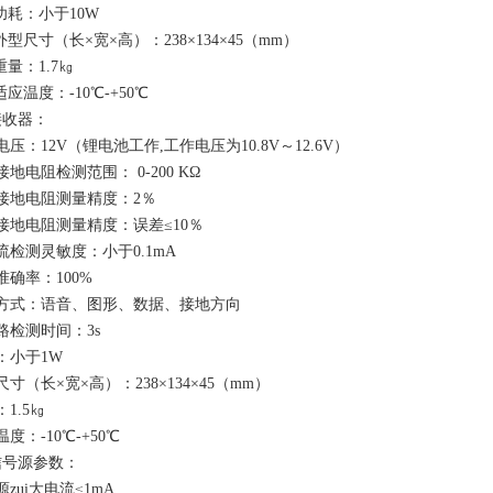
耗：小于10W
型尺寸（长×宽×高）：238×134×45（mm）
量：1.7㎏
应温度：-10℃-+50℃
接收器：
压：12V（锂电池工作,工作电压为10.8V～12.6V）
地电阻检测范围： 0-200 KΩ
接地电阻测量精度：2％
接地电阻测量精度：误差≤10％
流检测灵敏度：小于0.1mA
准确率：100%
方式：语音、图形、数据、接地方向
路检测时间：3s
：小于1W
寸（长×宽×高）：238×134×45（mm）
1.5㎏
度：-10℃-+50℃
信号源参数：
zui大电流≤1mA