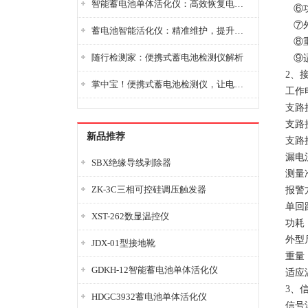
智能蓄电池单体活化仪：高效恢复电池性能，延长蓄电池使用寿命
⑥功
⑦外
蓄电池智能活化仪：精准维护，提升电池健康状态
⑧重
随行检测家：便携式蓄电池检测仪解析
⑨适
2、
掌中宝！便携式蓄电池检测仪，让电池检测变得简单又快捷！
工作电
支路接
支路
新品推荐
支路
漏电
SBX绝缘导线剥除器
测量
ZK-3C三相可控硅调压触发器
报警
单回
XST-262数显温控仪
功耗
外型尺
JDX-01型接地靴
重量：
GDKH-12智能蓄电池单体活化仪
适应温
3、
HDGC3932蓄电池单体活化仪
信号源