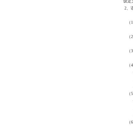
设定
2、
（1
语音
（2
未
（3
未
（4
开：
关：
出
（5
开：
关：
出
（6
分1