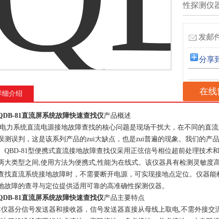
性探测仪
发邮件
分享
在线
详细介绍
QDB-81直流屏系统故障快速查找仪
产品概述
,电力系统直流电源接地故障查找的核心问题是现场干扰大，在不同的直流
误测误判，这是该系列产品的zui大缺点，也是zui普遍的现象。我们的
。QBD-81型便携式直流接地故障查找仪采用正弦信号相位超前处理技
两大类型之间,使用方法为便携式,性能为在线式。该仪器具有检测灵敏度
查找直流系统接地故障时，不需要断开电源，可实现接地点定位。仪器能
地故障的查寻与定位提供适用可靠的高准确性探测仪器。
QDB-81直流屏系统故障快速查找仪
产
品主要特点
本仪器分信号发送器和接收器，信号发送器直接从母线上取电,不需外接交