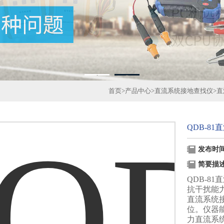
1
2
首页
>
产品中心
>
直流系统接地查找仪
>
直
QDB-8
发布时间：
简要描
QDB-8
抗干扰能
直流系统
位。仪器
力直流系