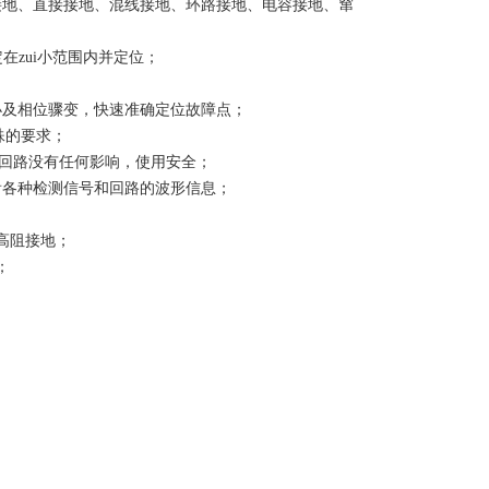
接地、直接接地、混线接地、环路接地、电容接地、窜
在zui小范围内并定位；
小及相位骤变，快速准确定位故障点；
殊的要求；
作回路没有任何影响，使用安全；
看各种检测信号和回路的波形信息；
高阻接地；
；