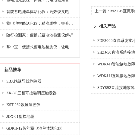
上一篇：
MZJ-B直流
智能蓄电池单体活化仪：高效恢复电池性能，延长蓄电池使用寿命
蓄电池智能活化仪：精准维护，提升电池健康状态
相关产品
随行检测家：便携式蓄电池检测仪解析
PDF3000直流系统
掌中宝！便携式蓄电池检测仪，让电池检测变得简单又快捷！
SHZJ-50直流系统
WDKJ-H智能接地故
新品推荐
WDKJ-H直流接地故
SBX绝缘导线剥除器
SDY892直流接地故
ZK-3C三相可控硅调压触发器
XST-262数显温控仪
JDX-01型接地靴
GDKH-12智能蓄电池单体活化仪