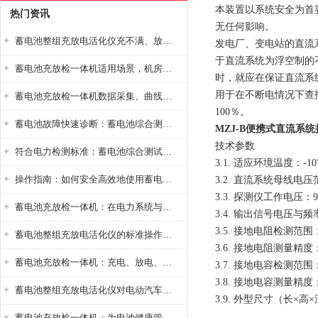
本装置以系统安全为首
热门资讯
无任何影响。
蓄电池整组充放电活化仪充不满、放不完怎么办？
发电厂、变电站的直流
于直流系统为浮空制的
蓄电池充放检一体机适用场景，机房基站变电站铅酸蓄电池维护检测应用
时，就应在保证直流系
用于在不断电情况下查
蓄电池充放检一体机数据采集、曲线分析与电池健康状态智能评估功能详解
100％。
蓄电池故障快速诊断：蓄电池综合测试仪判断落后电池的方法与标准
MZJ-B便携式直流系
技术参数
符合电力检测标准：蓄电池综合测试仪测试规范与精度校准方法详解
3.1. 适应环境温度：-1
操作指南：如何安全高效地使用蓄电池智能活化仪？
3.2. 直流系统母线电压范
3.3. 探测仪工作电压
蓄电池充放检一体机：在电力系统与储能设备中的创新应用，确保蓄电池性能与可靠性
3.4. 输出信号电压与频
3.5. 接地电阻检测范围：
蓄电池整组充放电活化仪的标准操作流程：从接线设置到充放电参数设定的安全规范
3.6. 接地电阻测量精度：0—
蓄电池充放检一体机：充电、放电、检测三功能集成设备
3.7. 接地电容检测范围：
3.8. 接地电容测量精度：3
蓄电池整组充放电活化仪对电动汽车电池有帮助吗？
3.9. 外型尺寸（长×高×深
蓄电池充放检一体机：为电池健康管理提供一站式解决方案