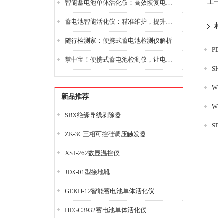
上
智能蓄电池单体活化仪：高效恢复电池性能，延长蓄电池使用寿命
蓄电池智能活化仪：精准维护，提升电池健康状态
随行检测家：便携式蓄电池检测仪解析
P
掌中宝！便携式蓄电池检测仪，让电池检测变得简单又快捷！
S
W
新品推荐
W
SBX绝缘导线剥除器
S
ZK-3C三相可控硅调压触发器
XST-262数显温控仪
JDX-01型接地靴
GDKH-12智能蓄电池单体活化仪
HDGC3932蓄电池单体活化仪