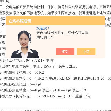
何影响。
厂、变电站的直流系统为控制、保护、信号和自动装置提供电源，直流系
流系统为浮空制的不接地系统，如果发生两点接地，就可能引起上述装置
就应在保证直流系统正常供电的同时准确迅速地探测出接地点，排除接地
在不断电情况下查找发电厂、变电站直流系统接地点的准确位置。各种类
欢迎您！
％。
来自局域网的朋友！有什么可以帮
J-B直流系统接地故障定位仪
助您的吗？
参数
. 适应环境温度：-10℃—+50℃；
. 直流系统母线电压范围：220VDC、110VDC、48VDC、24VDC；
3. 探测仪工作电压：9V（六节1号电池）
. 输出信号电压与频率：电压：15VP-P ；频率：2Hz，
. 接地电阻检测范围：0—50 KΩ
. 接地电阻测量精度：0—4.5KΩ 误差≤0.5 KΩ 4.5—20 KΩ 误差≤15％ 20—5
. 接地电容检测范围：3—60μF
. 接地电容测量精度：3—10μF误差≤1μF 10—60μF误差≤15%
. 外型尺寸（长×高×深）：125×90×125（mm） 3.10.重量：4㎏