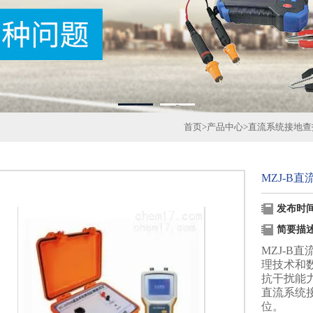
1
2
首页
>
产品中心
>
直流系统接地查
MZJ-B
发布时间：
简要描
MZJ-B
理技术和
抗干扰能
直流系统
位。