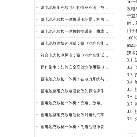
无任
蓄电池整组充放电活化仪充不满、放不完怎么办？
发电
于直
蓄电池充放检一体机适用场景，机房基站变电站铅酸蓄电池维护检测应用
时，
用于
蓄电池充放检一体机数据采集、曲线分析与电池健康状态智能评估功能详解
100
蓄电池故障快速诊断：蓄电池综合测试仪判断落后电池的方法与标准
MZ
技术
符合电力检测标准：蓄电池综合测试仪测试规范与精度校准方法详解
3.1
操作指南：如何安全高效地使用蓄电池智能活化仪？
3.2
3.
蓄电池充放检一体机：在电力系统与储能设备中的创新应用，确保蓄电池性能与可靠性
3.4
3.5
蓄电池整组充放电活化仪的标准操作流程：从接线设置到充放电参数设定的安全规范
3.6
蓄电池充放检一体机：充电、放电、检测三功能集成设备
3.7
3.8
蓄电池整组充放电活化仪对电动汽车电池有帮助吗？
3.9
蓄电池充放检一体机：为电池健康管理提供一站式解决方案