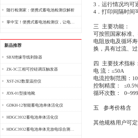
3
．运行情况均可
随行检测家：便携式蓄电池检测仪解析
4
．打印间隔时间
掌中宝！便携式蓄电池检测仪，让电池检测变得简单又快捷！
三
主要功能：
可按照国家标准、
电阻放电及循环寿
新品推荐
换，具有过流、过
SBX绝缘导线剥除器
四
主要技术指标
ZK-3C三相可控硅调压触发器
电
流：≤
5
电流控制范围：
1
XST-262数显温控仪
控制精度：
≤
0
循环次数：
0~999
JDX-01型接地靴
GDKH-12智能蓄电池单体活化仪
五
参考价格含
HDGC3932蓄电池单体活化仪
其他规格用户可定
HDGC3932蓄电池单体充放电综合测试仪