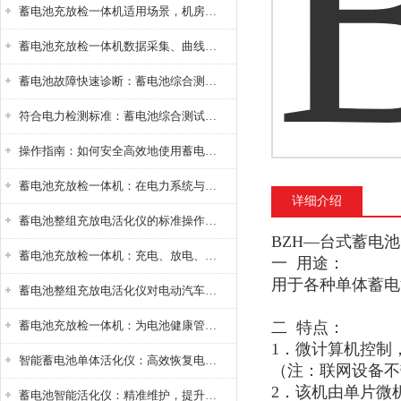
蓄电池充放检一体机适用场景，机房基站变电站铅酸蓄电池维护检测应用
蓄电池充放检一体机数据采集、曲线分析与电池健康状态智能评估功能详解
蓄电池故障快速诊断：蓄电池综合测试仪判断落后电池的方法与标准
符合电力检测标准：蓄电池综合测试仪测试规范与精度校准方法详解
操作指南：如何安全高效地使用蓄电池智能活化仪？
蓄电池充放检一体机：在电力系统与储能设备中的创新应用，确保蓄电池性能与可靠性
详细介绍
蓄电池整组充放电活化仪的标准操作流程：从接线设置到充放电参数设定的安全规范
BZH—台式蓄电
蓄电池充放检一体机：充电、放电、检测三功能集成设备
一
用途：
用于各种单体蓄电
蓄电池整组充放电活化仪对电动汽车电池有帮助吗？
蓄电池充放检一体机：为电池健康管理提供一站式解决方案
二
特点：
1
．微计算机控制
智能蓄电池单体活化仪：高效恢复电池性能，延长蓄电池使用寿命
（注：联网设备不
2
．该机由单片微
蓄电池智能活化仪：精准维护，提升电池健康状态