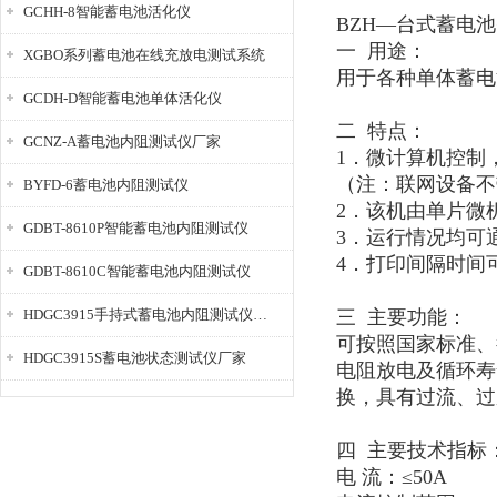
GCHH-8智能蓄电池活化仪
​BZH—台式蓄电
一
用途：
XGBO系列蓄电池在线充放电测试系统
用于各种单体蓄电
GCDH-D智能蓄电池单体活化仪
二
特点：
GCNZ-A蓄电池内阻测试仪厂家
1
．微计算机控制
（注：联网设备不
BYFD-6蓄电池内阻测试仪
2
．该机由单片微
GDBT-8610P智能蓄电池内阻测试仪
3
．运行情况均可
4
．打印间隔时间
GDBT-8610C智能蓄电池内阻测试仪
HDGC3915手持式蓄电池内阻测试仪厂家
三
主要功能：
可按照国家标准、
HDGC3915S蓄电池状态测试仪厂家
电阻放电及循环寿
换，具有过流、过
四
主要技术指标
电
流：≤
5