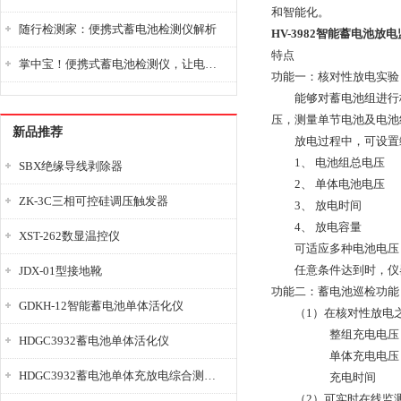
和智能化。
随行检测家：便携式蓄电池检测仪解析
HV-3982智能蓄电池放
特点
掌中宝！便携式蓄电池检测仪，让电池检测变得简单又快捷！
功能一：核对性放电实验
能够对蓄电池组进行核
压，测量单节电池及电池
新品推荐
放电过程中，可设置综
1、 电池组总电压
SBX绝缘导线剥除器
2、 单体电池电压
ZK-3C三相可控硅调压触发器
3、 放电时间
4、 放电容量
XST-262数显温控仪
可适应多种电池电压：2
任意条件达到时，仪器
JDX-01型接地靴
功能二：蓄电池巡检功能
GDKH-12智能蓄电池单体活化仪
（1）在核对性放电之
整组充电电压
HDGC3932蓄电池单体活化仪
单体充电电压
HDGC3932蓄电池单体充放电综合测试仪
充电时间
（2）可实时在线监测