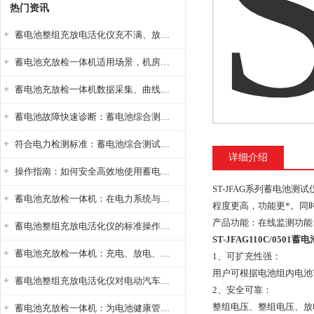
热门资讯
蓄电池整组充放电活化仪充不满、放不完怎么办？
蓄电池充放检一体机适用场景，机房基站变电站铅酸蓄电池维护检测应用
蓄电池充放检一体机数据采集、曲线分析与电池健康状态智能评估功能详解
蓄电池故障快速诊断：蓄电池综合测试仪判断落后电池的方法与标准
符合电力检测标准：蓄电池综合测试仪测试规范与精度校准方法详解
详细介绍
操作指南：如何安全高效地使用蓄电池智能活化仪？
ST-JFAG系列蓄电
蓄电池充放检一体机：在电力系统与储能设备中的创新应用，确保蓄电池性能与可靠性
程度更高，功能更*。同
产品功能：在线监测功能
蓄电池整组充放电活化仪的标准操作流程：从接线设置到充放电参数设定的安全规范
ST-JFAG110C/0501
蓄电池充放检一体机：充电、放电、检测三功能集成设备
1、可扩充性强：
用户可根据电池组内电池
蓄电池整组充放电活化仪对电动汽车电池有帮助吗？
2、安全可靠：
整组电压、整组电压、放
蓄电池充放检一体机：为电池健康管理提供一站式解决方案