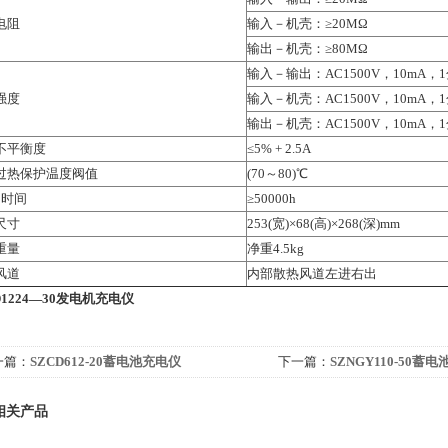
电阻
输入－机壳：≥20MΩ
输出－机壳：≥80MΩ
输入－输出：AC1500V，10mA，
强度
输入－机壳：AC1500V，10mA，
输出－机壳：AC1500V，10mA，
不平衡度
≤5% + 2.5A
过热保护温度阀值
(70～80)℃
*时间
≥50000h
尺寸
253(宽)×68(高)×268(深)mm
重量
净重4.5kg
风道
内部散热风道左进右出
CD1224—30发电机充电仪
一篇：
SZCD612-20蓄电池充电仪
下一篇：
SZNGY110-50
相关产品