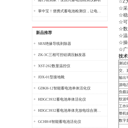
☆Z
☆采
掌中宝！便携式蓄电池检测仪，让电池检测变得简单又快捷！
☆稳
☆可
☆数
新品推荐
☆温
☆操
SBX绝缘导线剥除器
☆广
ZK-3C三相可控硅调压触发器
技术
测试
XST-262数显温控仪
交、
JDX-01型接地靴
输出
源电
GDKH-12智能蓄电池单体活化仪
负载
纹波
HDGC3932蓄电池单体活化仪
工作
HDGC3932蓄电池单体充放电综合测试仪
整机
数字
GCHH-8智能蓄电池活化仪