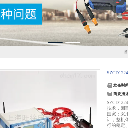
1
2
首
SZCD12
发布时间：
简要描
SZCD1
技术，因
围宽；采
计，整机
行的稳定