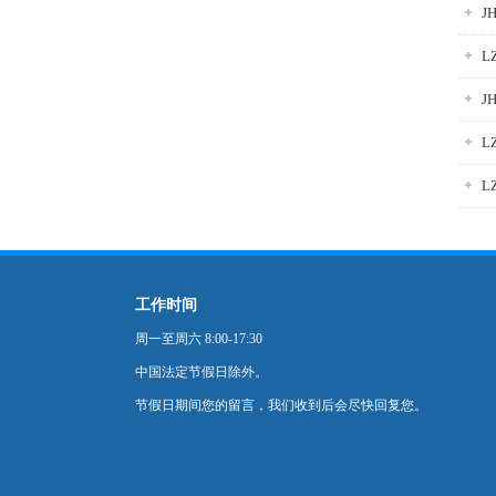
J
L
J
L
L
工作时间
周一至周六 8:00-17:30
中国法定节假日除外。
节假日期间您的留言，我们收到后会尽快回复您。