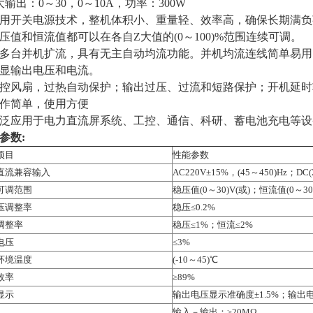
大输出：0～30，0～10A，功率：300W
用开关电源技术，整机体积小、重量轻、效率高，确保长期满负
压值和恒流值都可以在各自Z大值的(0～100)%范围连续可调。
多台并机扩流，具有无主自动均流功能。并机均流连线简单易用
显输出电压和电流。
控风扇，过热自动保护；输出过压、过流和短路保护；开机延时
作简单，使用方便
泛应用于电力直流屏系统、工控、通信、科研、蓄电池充电等设
参数
:
项目
性能参数
直流兼容输入
AC220V±15%，(45～450)Hz；DC(
可调范围
稳压值(0～30)V(或)；恒流值(0～30)
压调整率
稳压≤0.2%
调整率
稳压≤1%；恒流≤2%
电压
≤3%
环境温度
(-10～45)℃
效率
≥89%
显示
输出电压显示准确度±1.5%；输出电
输入－输出：≥20MΩ