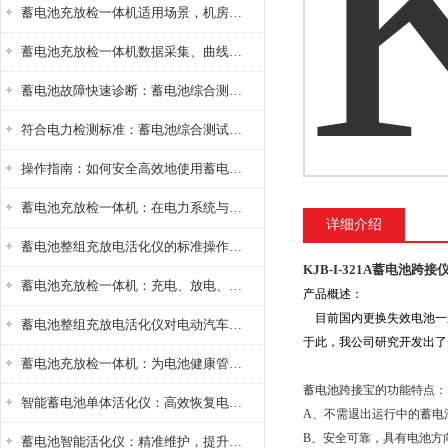
蓄电池充放检一体机适用场景，机房基站变电站铅酸蓄电池维护检测应用
蓄电池充放检一体机数据采集、曲线分析与电池健康状态智能评估功能详解
蓄电池故障快速诊断：蓄电池综合测试仪判断落后电池的方法与标准
符合电力检测标准：蓄电池综合测试仪测试规范与精度校准方法详解
操作指南：如何安全高效地使用蓄电池智能活化仪？
蓄电池充放检一体机：在电力系统与储能设备中的创新应用，确保蓄电池性能与可靠性
详细介绍
蓄电池整组充放电活化仪的标准操作流程：从接线设置到充放电参数设定的安全规范
KJB-I-321A蓄电池跨接
蓄电池充放检一体机：充电、放电、检测三功能集成设备
产品概述：
目前国内更换失效电池一
蓄电池整组充放电活化仪对电动汽车电池有帮助吗？
于此，我公司研究开发出
了
蓄电池充放检一体机：为电池健康管理提供一站式解决方案
蓄电池跨接宝的功能特点：
智能蓄电池单体活化仪：高效恢复电池性能，延长蓄电池使用寿命
A、不需退出运行中的蓄电
B、安全可靠，具有电池方
蓄电池智能活化仪：精准维护，提升电池健康状态