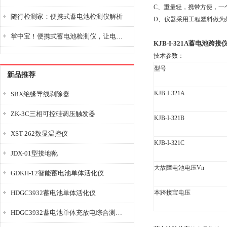
C、重量轻，携带方便，一
随行检测家：便携式蓄电池检测仪解析
D、仪器采用工程塑料做为
掌中宝！便携式蓄电池检测仪，让电池检测变得简单又快捷！
KJB-I-321A蓄电池跨接
技术参数：
型号
新品推荐
KJB-I-321A
SBX绝缘导线剥除器
ZK-3C三相可控硅调压触发器
KJB-I-321B
XST-262数显温控仪
KJB-I-321C
JDX-01型接地靴
大故障电池电压Vn
GDKH-12智能蓄电池单体活化仪
HDGC3932蓄电池单体活化仪
本跨接宝电压
HDGC3932蓄电池单体充放电综合测试仪