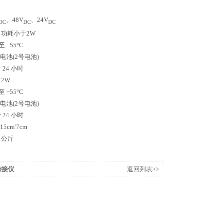
、48V
、24V
DC
DC
DC
z，功耗小于2W
 至 +55°C
型电池(2号电池)
 24 小时
2W
 至 +55°C
型电池(2号电池)
 24 小时
′15cm′7cm
1公斤
池跨接仪
返回列表>>