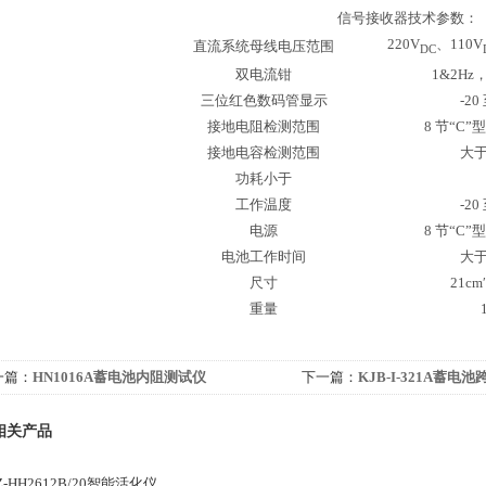
信号接收器技术参数：
220V
、110V
直流系统母线电压范围
DC
双电流钳
1&2H
三位红色数码管显示
-20
接地电阻检测范围
8 节“C”
接地电容检测范围
大于
功耗小于
工作温度
-20
电源
8 节“C”
电池工作时间
大于
尺寸
21cm
重量
一篇：
HN1016A蓄电池内阻测试仪
下一篇：
KJB-I-321A蓄电
相关产品
Z-HH2612B/20智能活化仪