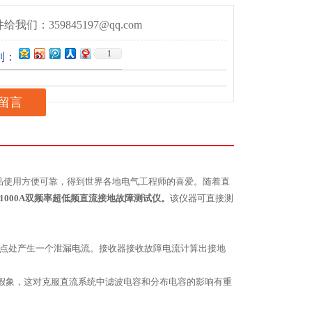
给我们：359845197@qq.com
1
到：
留言
该产品使用方便可靠，得到世界各地电气工程师的喜爱。随着直
F1000A双频率超低频直流接地故障测试仪
。
该仪器可直接测
障点处产生一个泄漏电流。接收器接收故障电流计算出接地
地假象，这对克服直流系统中滤波电容和分布电容的影响有重