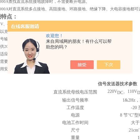
F1000A查找直流系统接地故障时，不需要断开电源。
F1000A对直流系统多点接地、高阻接地、环路接地、绝缘下降、大电容接地都
能特点：
4V、48V、110V、220V直流系统共用一套直流接地探测器
可以克服电容干扰,准确无误地将故障锁定在Z小范围内。
欢迎您！
信号输出幅度及功率小，对继电保护、自动、操作回路没有影响，使用安全。
来自局域网的朋友！有什么可以帮
供20mm和70mm双电流钳。
助您的吗？
能适应交、直流串电引起的接地，环网供电接地，二极管隔离供电接地。
不需要调试，使用方便；充电电池供电，低功耗。
不用安装，不用停电，不用摇绝缘，就能快速准确找到一点或多点接地位置。
信号发送器技术参数
220V
、110V
直流系统母线电压范围
DC
D
输出信号频率
1&2Hz
，
工作温度
-20 
电源
8 节“C”
电池工作时间
大于 
尺寸
21cm′
重量