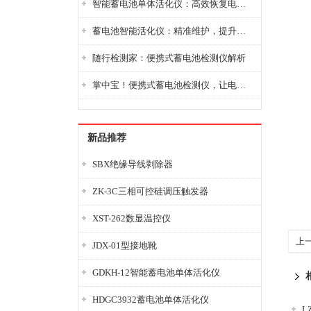
智能蓄电池单体活化仪：高效恢复电池性能，延长蓄电池使用寿命
蓄电池智能活化仪：精准维护，提升电池健康状态
随行检测家：便携式蓄电池检测仪解析
掌中宝！便携式蓄电池检测仪，让电池检测变得简单又快捷！
新品推荐
SBX绝缘导线剥除器
ZK-3C三相可控硅调压触发器
XST-262数显温控仪
上
JDX-01型接地靴
GDKH-12智能蓄电池单体活化仪
HDGC3932蓄电池单体活化仪
L