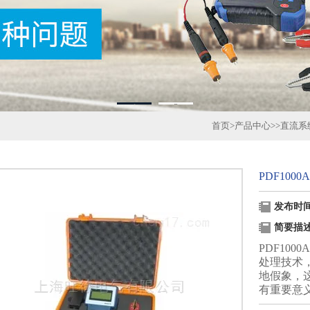
1
2
首页
>
产品中心
>>
直流系
PDF10
发布时间：
简要描
PDF10
处理技术
地假象，
有重要意