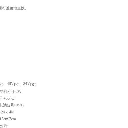
可进行准确地查找。
、48V
、24V
C
DC
DC
功耗小于2W
至 +55°C
型电池(2号电池)
24 小时
15cm′7cm
1公斤