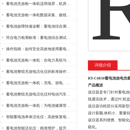
蓄电池充放检一体机适用场景，机房基站变电站铅酸蓄电池维护检测应用
蓄电池充放检一体机数据采集、曲线分析与电池健康状态智能评估功能详解
蓄电池故障快速诊断：蓄电池综合测试仪判断落后电池的方法与标准
符合电力检测标准：蓄电池综合测试仪测试规范与精度校准方法详解
操作指南：如何安全高效地使用蓄电池智能活化仪？
蓄电池充放检一体机：在电力系统与储能设备中的创新应用，确保蓄电池性能与可靠性
详细介绍
蓄电池整组充放电活化仪的标准操作流程：从接线设置到充放电参数设定的安全规范
RY-C4830蓄电池放电负
蓄电池充放检一体机：充电、放电、检测三功能集成设备
产品概述
该仪器是专门针对蓄电池
蓄电池整组充放电活化仪对电动汽车电池有帮助吗？
线通讯技术，通过
PC机
蓄电池充放检一体机：为电池健康管理提供一站式解决方案
该仪器功耗部分采用新型
设计新颖,体积小、重量
智能蓄电池单体活化仪：高效恢复电池性能，延长蓄电池使用寿命
该仪器系列便携、智能化
能化。
蓄电池智能活化仪：精准维护，提升电池健康状态