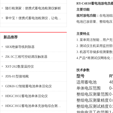
RY-C4830蓄电池放电负
随行检测家：便携式蓄电池检测仪解析
主要功能
核对放电功能：
在电池组
掌中宝！便携式蓄电池检测仪，让电池检测变得简单又快捷！
电池已放容量、整组电压
主要特点
新品推荐
1.
菜单简洁智能，用户无
2.
测试仪主机采用监控部
SBX绝缘导线剥除器
3.
机器可存储多组测量数
ZK-3C三相可控硅调压触发器
4.
产品*将测试仪网络化
XST-262数显温控仪
技术参数
型号
R
JDX-01型接地靴
适用蓄电池
4
GDKH-12智能蓄电池单体活化仪
单体电压范围
0
整组电压测量范围
0
HDGC3932蓄电池单体活化仪
整组电压测量精度
0
HDGC3932蓄电池单体充放电综合测试仪
整组电压测试精度
0
放电电流工作范围
1