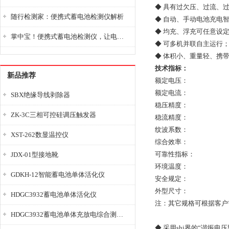
◆ 具有过欠压、过流、
随行检测家：便携式蓄电池检测仪解析
◆ 自动、手动电池充电
◆ 均充、浮充可任意设
掌中宝！便携式蓄电池检测仪，让电池检测变得简单又快捷！
◆ 可多机并联自主运行
◆ 体积小、重量轻、携
技术指标：
新品推荐
额定电压：
额定电流：
SBX绝缘导线剥除器
稳压精度：
ZK-3C三相可控硅调压触发器
稳流精度：
纹波系数：
XST-262数显温控仪
综合效率：
可靠性指标：
JDX-01型接地靴
环境温度：
GDKH-12智能蓄电池单体活化仪
安全规定：
外型尺寸：
HDGC3932蓄电池单体活化仪
注：其它规格可根据客户
HDGC3932蓄电池单体充放电综合测试仪
◆ 采用shi界的“谐振