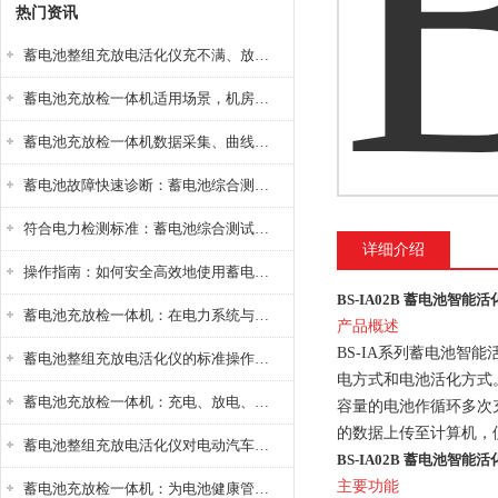
热门资讯
蓄电池整组充放电活化仪充不满、放不完怎么办？
蓄电池充放检一体机适用场景，机房基站变电站铅酸蓄电池维护检测应用
蓄电池充放检一体机数据采集、曲线分析与电池健康状态智能评估功能详解
蓄电池故障快速诊断：蓄电池综合测试仪判断落后电池的方法与标准
符合电力检测标准：蓄电池综合测试仪测试规范与精度校准方法详解
详细介绍
操作指南：如何安全高效地使用蓄电池智能活化仪？
BS-IA02B 蓄电池智能活
蓄电池充放检一体机：在电力系统与储能设备中的创新应用，确保蓄电池性能与可靠性
产品概述
BS-IA系列蓄电池
蓄电池整组充放电活化仪的标准操作流程：从接线设置到充放电参数设定的安全规范
电方式和电池活化方式
蓄电池充放检一体机：充电、放电、检测三功能集成设备
容量的电池作循环多次
的数据上传至计算机，
蓄电池整组充放电活化仪对电动汽车电池有帮助吗？
BS-IA02B 蓄电池智能活
主要功能
蓄电池充放检一体机：为电池健康管理提供一站式解决方案