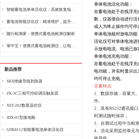
单体电池活化功能：
智能蓄电池单体活化仪：高效恢复电池性能，延长蓄电池使用寿命
在蓄电池处于在线浮充
数，仪器便自动进行活
蓄电池智能活化仪：精准维护，提升电池健康状态
或人为终止操作均可停
随行检测家：便携式蓄电池检测仪解析
单体电池核对放电功能
活化仪可对单体电池进
掌中宝！便携式蓄电池检测仪，让电池检测变得简单又快捷！
示放电电流、电池已放
单体电池充电功能：
在蓄电池处于在线浮充
新品推荐
电功能，并实时显示出
均可停止充电。
SBX绝缘导线剥除器
主要特点
ZK-3C三相可控硅调压触发器
1、数据存储：容量大
作。
XST-262数显温控仪
2、具有RS232通讯
时测试随时保存，
JDX-01型接地靴
3、在测试过程中当检
GDKH-12智能蓄电池单体活化仪
4、活化采用监控单元
效器件。