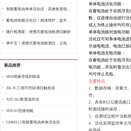
单体电池活化功能：
智能蓄电池单体活化仪：高效恢复电池性能，延长蓄电池使用寿命
在蓄电池处于在线浮充
数，仪器便自动进行活
蓄电池智能活化仪：精准维护，提升电池健康状态
或人为终止操作均可停
随行检测家：便携式蓄电池检测仪解析
单体电池核对放电功能
活化仪可对单体电池进
掌中宝！便携式蓄电池检测仪，让电池检测变得简单又快捷！
示放电电流、电池已放
单体电池充电功能：
在蓄电池处于在线浮充
新品推荐
电功能，并实时显示出
均可停止充电。
SBX绝缘导线剥除器
主要特点
ZK-3C三相可控硅调压触发器
1、数据存储：容量大
作。
XST-262数显温控仪
2、具有RS232通讯
时测试随时保存，
JDX-01型接地靴
3、在测试过程中当检
GDKH-12智能蓄电池单体活化仪
4、活化采用监控单元
效器件。