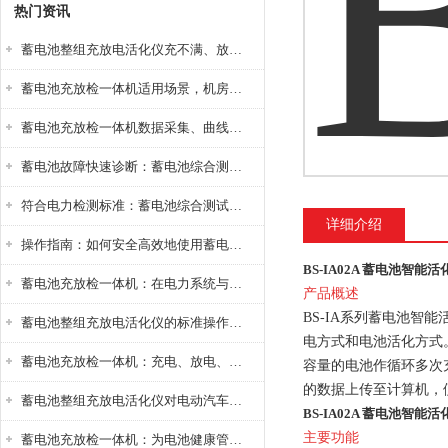
热门资讯
蓄电池整组充放电活化仪充不满、放不完怎么办？
蓄电池充放检一体机适用场景，机房基站变电站铅酸蓄电池维护检测应用
蓄电池充放检一体机数据采集、曲线分析与电池健康状态智能评估功能详解
蓄电池故障快速诊断：蓄电池综合测试仪判断落后电池的方法与标准
符合电力检测标准：蓄电池综合测试仪测试规范与精度校准方法详解
详细介绍
操作指南：如何安全高效地使用蓄电池智能活化仪？
BS-IA02A 蓄电池智能活
蓄电池充放检一体机：在电力系统与储能设备中的创新应用，确保蓄电池性能与可靠性
产品概述
BS-IA系列蓄电池
蓄电池整组充放电活化仪的标准操作流程：从接线设置到充放电参数设定的安全规范
电方式和电池活化方式
蓄电池充放检一体机：充电、放电、检测三功能集成设备
容量的电池作循环多次
的数据上传至计算机，
蓄电池整组充放电活化仪对电动汽车电池有帮助吗？
BS-IA02A 蓄电池智能活
主要功能
蓄电池充放检一体机：为电池健康管理提供一站式解决方案