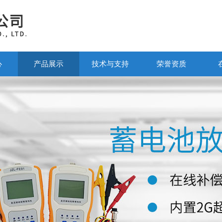
心
产品展示
技术与支持
荣誉资质