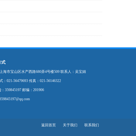
方式
上海市宝山区水产西路680弄4号楼509 联系人：吴宝娟
021-56479693 传真：021-56146322
：359845197 邮编：201906
9845197@qq.com
返回首页
关于我们
联系我们