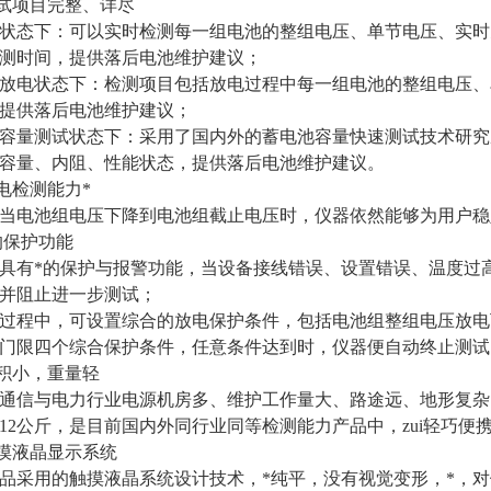
试项目完整、详尽
状态下：可以实时检测每一组电池的整组电压、单节电压、实时
测时间，提供落后电池维护建议；
放电状态下：检测项目包括放电过程中每一组电池的整组电压、
提供落后电池维护建议；
容量测试状态下：采用了国内外的蓄电池容量快速测试技术研究
容量、内阻、性能状态，提供落后电池维护建议。
电检测能力*
当电池组电压下降到电池组截止电压时，仪器依然能够为用户稳
的保护功能
具有*的保护与报警功能，当设备接线错误、设置错误、温度过
并阻止进一步测试；
过程中，可设置综合的放电保护条件，包括电池组整组电压放电
门限四个综合保护条件，任意条件达到时，仪器便自动终止测试
积小，重量轻
通信与电力行业电源机房多、维护工作量大、路途远、地形复杂
12
公斤，是目前国内外同行业同等检测能力产品中，zui轻巧便
摸液晶显示系统
品采用的触摸液晶系统设计技术，*纯平，没有视觉变形，*，