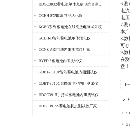
6.
测
HDGC3932蓄电池单体充放电综合测试仪
电流
GCHH-8智能蓄电池活化仪
电压
7.
测
XGBO系列蓄电池在线充放电测试系统
本产
GCDH-D智能蓄电池单体活化仪
8.
数
可存
GCNZ-A蓄电池内阻测试仪厂家
9.
数
在测
BYFD-6蓄电池内阻测试仪
盘上
GDBT-8610P智能蓄电池内阻测试仪
GDBT-8610C智能蓄电池内阻测试仪
上
HDGC3915手持式蓄电池内阻测试仪厂家
HDGC3915S蓄电池状态测试仪厂家
Z