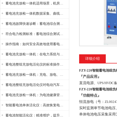
蓄电池充放检一体机适用场景，机房基站变电站铅酸蓄电池维护检测应用
蓄电池充放检一体机数据采集、曲线分析与电池健康状态智能评估功能详解
蓄电池故障快速诊断：蓄电池综合测试仪判断落后电池的方法与标准
符合电力检测标准：蓄电池综合测试仪测试规范与精度校准方法详解
操作指南：如何安全高效地使用蓄电池智能活化仪？
蓄电池充放检一体机：在电力系统与储能设备中的创新应用，确保蓄电池性能与可靠性
详细介绍
蓄电池整组充放电活化仪的标准操作流程：从接线设置到充放电参数设定的安全规范
FZY-220智能蓄电池组
蓄电池充放检一体机：充电、放电、检测三功能集成设备
『产品应用』
直流电源、
UPS/HV
蓄电池整组充放电活化仪对电动汽车电池有帮助吗？
FZY-220智能蓄电池组
蓄电池充放检一体机：为电池健康管理提供一站式解决方案
『功能特点』
恒流放电（号：
ZL0024
智能蓄电池单体活化仪：高效恢复电池性能，延长蓄电池使用寿命
实时监测单节电池电压
单体电池电压采集采用
蓄电池智能活化仪：精准维护，提升电池健康状态