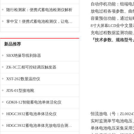
自动停机功能：组端电
随行检测家：便携式蓄电池检测仪解析
放电过程各项参数、曲
容量预估功能，通过短
掌中宝！便携式蓄电池检测仪，让电池检测变得简单又快捷！
8寸大屏幕LCD
全中文显
充电过程数据监测功能
『技术参数、规格型号
新品推荐
SBX绝缘导线剥除器
ZK-3C三相可控硅调压触发器
XST-262数显温控仪
JDX-01型接地靴
GDKH-12智能蓄电池单体活化仪
HDGC3932蓄电池单体活化仪
恒流放电（号：
ZL0024
实时监测单节电池电压
HDGC3932蓄电池单体充放电综合测试仪
单体电池电压采集采用