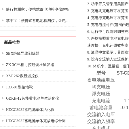
2. 功率开关管采用美国
随行检测家：便携式蓄电池检测仪解析
3. 充电均充电压可在
4. 充电浮充电压可在
掌中宝！便携式蓄电池检测仪，让电池检测变得简单又快捷！
5. 充电电流可在(范围
6. 运行中可以随时调整
7. 严格按照蓄电池充
新品推荐
速度快、充电还原效率高
8. 液晶中文显示，界面
SBX绝缘导线剥除器
9. 设有交流输入过流
ZK-3C三相可控硅调压触发器
10. 体积小、重量轻，便
型号
ST-C
XST-262数显温控仪
蓄电池组电压
均充电压
JDX-01型接地靴
浮充电压
GDKH-12智能蓄电池单体活化仪
充电电流
1-
蓄电池容量
10-
HDGC3932蓄电池单体活化仪
交流输入电压
HDGC3932蓄电池单体充放电综合测试仪
交流输入频率
充电模式