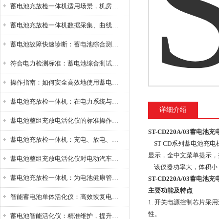
蓄电池充放检一体机适用场景，机房基站变电站铅酸蓄电池维护检测应用
蓄电池充放检一体机数据采集、曲线分析与电池健康状态智能评估功能详解
蓄电池故障快速诊断：蓄电池综合测试仪判断落后电池的方法与标准
符合电力检测标准：蓄电池综合测试仪测试规范与精度校准方法详解
操作指南：如何安全高效地使用蓄电池智能活化仪？
蓄电池充放检一体机：在电力系统与储能设备中的创新应用，确保蓄电池性能与可靠性
详细介绍
蓄电池整组充放电活化仪的标准操作流程：从接线设置到充放电参数设定的安全规范
ST-CD220A/03蓄电池充
蓄电池充放检一体机：充电、放电、检测三功能集成设备
ST-CD系列蓄电池充
显示，全中文菜单提示，
蓄电池整组充放电活化仪对电动汽车电池有帮助吗？
该仪器功率大，体积小
蓄电池充放检一体机：为电池健康管理提供一站式解决方案
ST-CD220A/03蓄电池充
主要功能及特点
智能蓄电池单体活化仪：高效恢复电池性能，延长蓄电池使用寿命
1. 开关电源控制芯片
性。
蓄电池智能活化仪：精准维护，提升电池健康状态