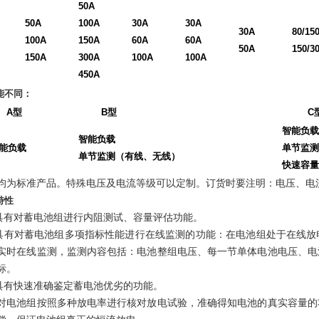
50A
50A
100A
30A
30A
30A
80/15
100A
150A
60A
60A
50A
150/3
150A
300A
100A
100A
450A
能不同：
型
B型
C
智能负载
智能负载
能负载
单节监测
单节监测（有线、无线）
快速容量
均为标准产品。特殊电压及电流等级可以定制。订货时要注明：电压、电
特性
具有对蓄电池组进行内阻测试、容量评估功能。
具有对蓄电池组多项指标性能进行在线监测的功能：在电池组处于在线放
实时在线监测，监测内容包括：电池整组电压、每一节单体电池电压、电
标。
具有快速准确鉴定蓄电池优劣的功能。
对电池组按照多种放电率进行核对放电试验，准确得知电池的真实容量的