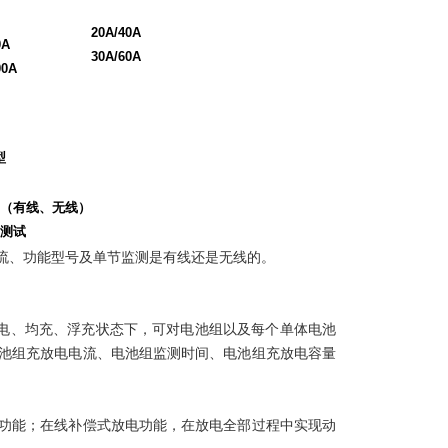
20A/40A
0A
30A/60A
00A
型
（有线、无线）
测试
流、功能型号及单节监测是有线还是无线的。
电、均充、浮充状态下，可对电池组以及每个单体电池
池组充放电电流、电池组监测时间、电池组充放电容量
功能；在线补偿式放电功能，在放电全部过程中实现动