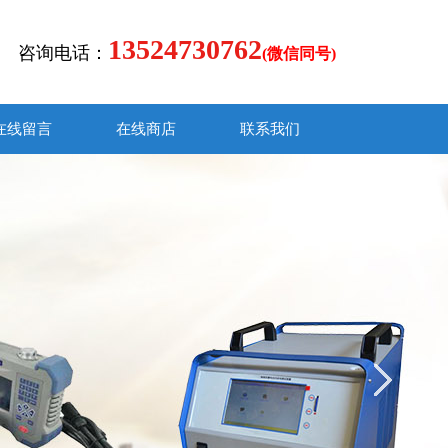
13524730762
咨询电话：
(微信同号)
在线留言
在线商店
联系我们