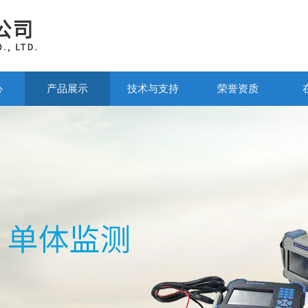
心
产品展示
技术与支持
荣誉资质