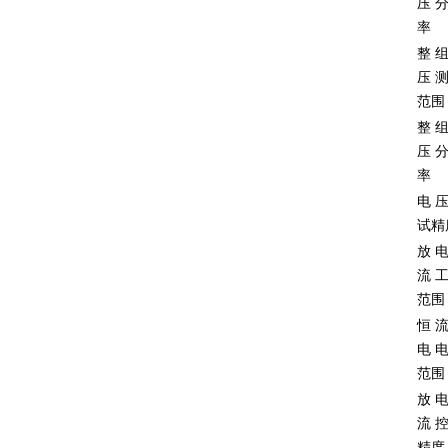
压
率
整
压
范
整
压
率
电
试精
放
流
范
恒
电
范
放
流
精