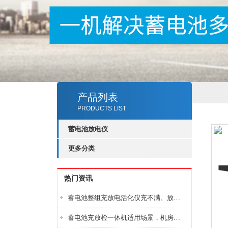
产品列表
PRODUCTS LIST
蓄电池放电仪
更多分类
热门资讯
蓄电池整组充放电活化仪充不满、放不完怎么办？
蓄电池充放检一体机适用场景，机房基站变电站铅酸蓄电池维护检测应用