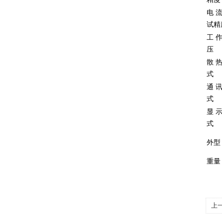
电
试精
工
压
散
式
通
式
显
式
外
重
上
统