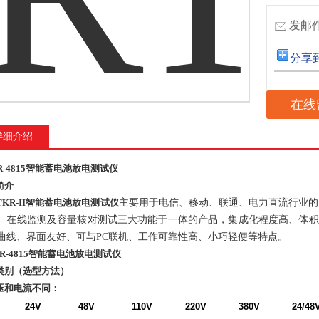
发邮件
分享
在线
详细介绍
R-4815智能蓄电池放电测试仪
简介
R-II
智能蓄电池放电测试仪
主要用于电信、移动、联通、电力直流行业的
、在线监测及容量核对测试三大功能于一体的产品，集成化程度高、体积
曲线、界面友好、可与PC联机、工作可靠性高、小巧轻便等特点。
KR-4815智能蓄电池放电测试仪
类别（选型方法）
压和电流不同：
24V
48V
110V
220V
380V
24/48