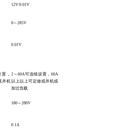
12V:0.01V
0～285V
0.01V
设置，
2～60A可连续设置，60A
或并机
以上以上可定做或并机或
加过负载
180～280V
0.1A