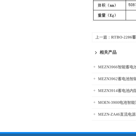
上一篇：
RTBO-22
统
相关产品
MEZN3962蓄电池
MEZN3914蓄电池
MOEN-3900电池智