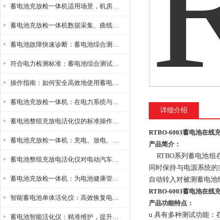
蓄电池充放检一体机适用场景，机房基站变电站铅酸蓄电池维护检测应用
蓄电池充放检一体机数据采集、曲线分析与电池健康状态智能评估功能详解
蓄电池故障快速诊断：蓄电池综合测试仪判断落后电池的方法与标准
符合电力检测标准：蓄电池综合测试仪测试规范与精度校准方法详解
操作指南：如何安全高效地使用蓄电池智能活化仪？
蓄电池充放检一体机：在电力系统与储能设备中的创新应用，确保蓄电池性能与可靠性
详细介绍
蓄电池整组充放电活化仪的标准操作流程：从接线设置到充放电参数设定的安全规范
RTBO-6003蓄电池在
蓄电池充放检一体机：充电、放电、检测三功能集成设备
产品简介：
RTBO系列蓄电池
蓄电池整组充放电活化仪对电动汽车电池有帮助吗？
同时保持与电源系统的
蓄电池充放检一体机：为电池健康管理提供一站式解决方案
自动转入对被测蓄电池
RTBO-6003蓄电池在
智能蓄电池单体活化仪：高效恢复电池性能，延长蓄电池使用寿命
产品功能特点：
u
具有多种测试功能：
蓄电池智能活化仪：精准维护，提升电池健康状态