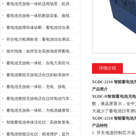
蓄电池充放检一体机适用场景，机房基站变电站铅酸蓄电池维护检测应用
蓄电池充放检一体机数据采集、曲线分析与电池健康状态智能评估功能详解
蓄电池故障快速诊断：蓄电池综合测试仪判断落后电池的方法与标准
符合电力检测标准：蓄电池综合测试仪测试规范与精度校准方法详解
操作指南：如何安全高效地使用蓄电池智能活化仪？
蓄电池充放检一体机：在电力系统与储能设备中的创新应用，确保蓄电池性能与可靠性
详细介绍
蓄电池整组充放电活化仪的标准操作流程：从接线设置到充放电参数设定的安全规范
XGDC-2210 智能蓄电
蓄电池充放检一体机：充电、放电、检测三功能集成设备
产品简介
XGDC-II
智能蓄电池充
蓄电池整组充放电活化仪对电动汽车电池有帮助吗？
数，液晶屏显示，全中
蓄电池充放检一体机：为电池健康管理提供一站式解决方案
大减少了蓄电池日常测
XGDC-2210 智能蓄电
智能蓄电池单体活化仪：高效恢复电池性能，延长蓄电池使用寿命
产品特性
1. 开关电源控制芯
蓄电池智能活化仪：精准维护，提升电池健康状态