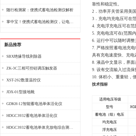
靠性和稳定性。
随行检测家：便携式蓄电池检测仪解析
2．功率开关管采用美国
3．充电均充电压可在
掌中宝！便携式蓄电池检测仪，让电池检测变得简单又快捷！
4.
充电浮充电压可在范
5. 充电电流可在(范
6. 运行中可以随时调
新品推荐
7. 严格按照蓄电池
具有充电速度快、充电
SBX绝缘导线剥除器
8. 液晶中文显示，界
ZK-3C三相可控硅调压触发器
9. 设有交流输入过流
10. 体积小、重量轻，
XST-262数显温控仪
技术指标
JDX-01型接地靴
适用电压等级
GDKH-12智能蓄电池单体活化仪
型号
XG
蓄电池（组）电压
HDGC3932蓄电池单体活化仪
均充电压
HDGC3932蓄电池单体充放电综合测试仪
浮充电压