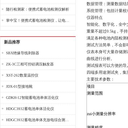
数据管理：测量数据结
随行检测家：便携式蓄电池检测仪解析
系统管理：包括计量校
仪器特点
掌中宝！便携式蓄电池检测仪，让电池检测变得简单又快捷！
智能化、数字化，全中
重量不超过0.5kg，
满足各种电池内阻检测
新品推荐
测试方法简单，不会影
仪表本身可大量存储测
SBX绝缘导线剥除器
曲线进行分析。
ZK-3C三相可控硅调压触发器
测试报表可以方便的导入
四端多用途测试夹，集
XST-262数显温控仪
主要技术参数：
JDX-01型接地靴
项目
测量范围
GDKH-12智能蓄电池单体活化仪
HDGC3932蓄电池单体活化仪
zui小测量分辨率
HDGC3932蓄电池单体充放电综合测试仪
测量精度