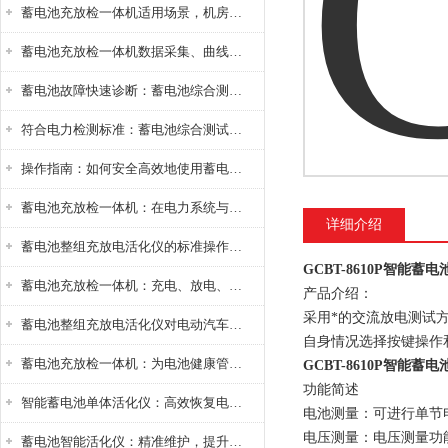
蓄电池充放检一体机适用场景，机房基站变电站铅酸蓄电池维护检测应用
蓄电池充放检一体机数据采集、曲线分析与电池健康状态智能评估功能详解
蓄电池故障快速诊断：蓄电池综合测试仪判断落后电池的方法与标准
符合电力检测标准：蓄电池综合测试仪测试规范与精度校准方法详解
操作指南：如何安全高效地使用蓄电池智能活化仪？
蓄电池充放检一体机：在电力系统与储能设备中的创新应用，确保蓄电池性能与可靠性
详细介绍
蓄电池整组充放电活化仪的标准操作流程：从接线设置到充放电参数设定的安全规范
GCBT-8610P智能蓄
蓄电池充放检一体机：充电、放电、检测三功能集成设备
产品介绍：
采用*的交流放电测试
蓄电池整组充放电活化仪对电动汽车电池有帮助吗？
自身情况选择按键操作
蓄电池充放检一体机：为电池健康管理提供一站式解决方案
GCBT-8610P智能蓄
功能简述
智能蓄电池单体活化仪：高效恢复电池性能，延长蓄电池使用寿命
电池测量：可进行单节
电压测量：电压测量功
蓄电池智能活化仪：精准维护，提升电池健康状态