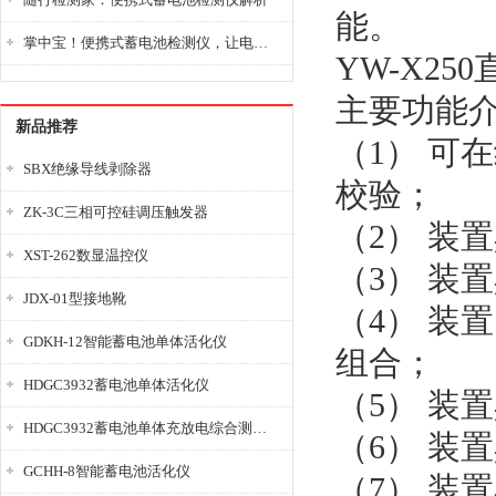
能。
掌中宝！便携式蓄电池检测仪，让电池检测变得简单又快捷！
YW-X2
主要功能
新品推荐
（1） 可
SBX绝缘导线剥除器
校验；
ZK-3C三相可控硅调压触发器
（2） 装
XST-262数显温控仪
（3） 装
JDX-01型接地靴
（4） 装
GDKH-12智能蓄电池单体活化仪
组合；
HDGC3932蓄电池单体活化仪
（5） 装
HDGC3932蓄电池单体充放电综合测试仪
（6） 装
GCHH-8智能蓄电池活化仪
（7） 装