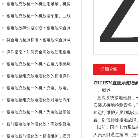
蓄电池充放检一体机适用场景，机房基站变电站铅酸蓄电池维护检测应用
蓄电池充放检一体机数据采集、曲线分析与电池健康状态智能评估功能详解
蓄电池故障快速诊断：蓄电池综合测试仪判断落后电池的方法与标准
符合电力检测标准：蓄电池综合测试仪测试规范与精度校准方法详解
操作指南：如何安全高效地使用蓄电池智能活化仪？
蓄电池充放检一体机：在电力系统与储能设备中的创新应用，确保蓄电池性能与可靠性
详细介绍
蓄电池整组充放电活化仪的标准操作流程：从接线设置到充放电参数设定的安全规范
ZHCH570直流系统绝
蓄电池充放检一体机：充电、放电、检测三功能集成设备
一、概述
直流系统接地检测，一
蓄电池整组充放电活化仪对电动汽车电池有帮助吗？
安装式接地检测设备，
蓄电池充放检一体机：为电池健康管理提供一站式解决方案
知运行维护人员到场处
置，以便排除接地故障
智能蓄电池单体活化仪：高效恢复电池性能，延长蓄电池使用寿命
以前，国内电力系统基
人员只能通过拉闸、摇
蓄电池智能活化仪：精准维护，提升电池健康状态