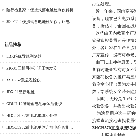
办法处理。
随行检测家：便携式蓄电池检测仪解析
近十年来，国内高等院
设备，现在已为电力系
掌中宝！便携式蓄电池检测仪，让电池检测变得简单又快捷！
备，据估计，全国在线
这些由国内数百个厂家
管是巡检装置还是便携
新品推荐
外，各厂家在生产直流
厂家宣传，没有可参考
SBX绝缘导线剥除器
由于以上种种原因，导
ZK-3C三相可控硅调压触发器
备有时能查找有时又不
来阻碍设备的推广与应
XST-262数显温控仪
着侥幸心理（因为发生
数，给系统安全带来隐
JDX-01型接地靴
因此，无论是生产厂家
GDKH-12智能蓄电池单体活化仪
校验设备，并提出校验
为满足用户这一新的需
HDGC3932蓄电池单体活化仪
携式直流接地查找装置
HDGC3932蓄电池单体充放电综合测试仪
ZHCH570直流系统绝
二、主要功能特点