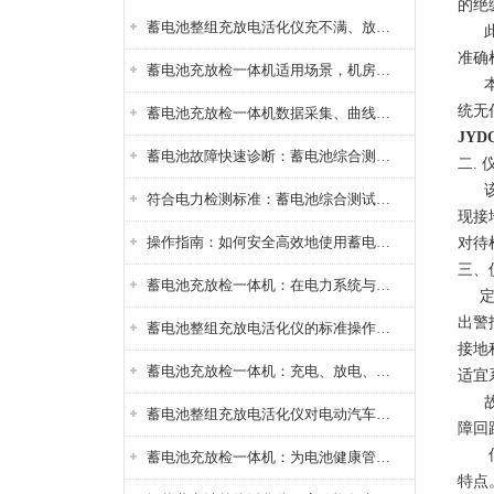
的绝
蓄电池整组充放电活化仪充不满、放不完怎么办？
此仪
准确
蓄电池充放检一体机适用场景，机房基站变电站铅酸蓄电池维护检测应用
本仪
统无
蓄电池充放检一体机数据采集、曲线分析与电池健康状态智能评估功能详解
JY
蓄电池故障快速诊断：蓄电池综合测试仪判断落后电池的方法与标准
二.
该仪
符合电力检测标准：蓄电池综合测试仪测试规范与精度校准方法详解
现接
操作指南：如何安全高效地使用蓄电池智能活化仪？
对待
三、
蓄电池充放检一体机：在电力系统与储能设备中的创新应用，确保蓄电池性能与可靠性
定位
出警
蓄电池整组充放电活化仪的标准操作流程：从接线设置到充放电参数设定的安全规范
接地
蓄电池充放检一体机：充电、放电、检测三功能集成设备
适宜
故障
蓄电池整组充放电活化仪对电动汽车电池有帮助吗？
障回
信号
蓄电池充放检一体机：为电池健康管理提供一站式解决方案
特点