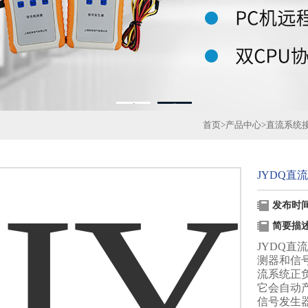
1
2
首页
>
产品中心
>
直流系统
JYDQ直
发布时间：
简要描
JYDQ
测器和信
流系统正
它会自动
信号发生