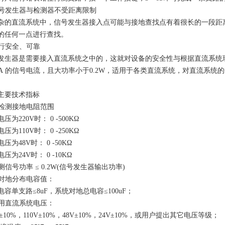
 信号发生器与检测器不受距离限制
杂的直流系统中，信号发生器接入点可能与接地查找点有着很长的一段距
的任何一点进行查找。
 运行安全、可靠
发生器是需要接入直流系统之中的，这就对设备的安全性与根据直流系统现
0mA 的信号电流，且大功率小于0.2W，适用于各类直流系统，对直流系
主要技术指标
 可检测接地电阻范围
压为220V时： 0 -500KΩ
压为110V时： 0 -250KΩ
压为48V时： 0 -50KΩ
压为24V时： 0 -10KΩ
检测信号功率 ≤ 0.2W(信号发生器输出功率)
 抗对地分布电容值：
电容单支路≤8uF，系统对地总电容≤100uF；
 适用直流系统电压：
V±10%，110V±10%，48V±10%，24V±10%，或用户提出其它电压等级；