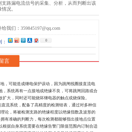
测支路漏电流信号的采集、分析，从而判断出该
缘情况。
给我们：359845197@qq.com
0
到：
留言
地，可能造成继电保护误动，因为跳闸线圈接直流电
地，系统再有一点接地或绝缘不良，可将跳闸回路或合
故扩大，同时还可能烧坏继电器的触点或烧保险。
直流系统，配备了高精度的检测钳表，通过对多种信
制理论，将被检测支路的绝缘程度以绝缘指数及波形的
是拥有准确的判断力，每次检测都能够指出接地点位置
以根据自身系统需要在绝缘告警门限值范围内订制合适