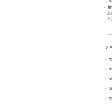
6. 
7.
8. 
9. 
上
N
N
N
N
N