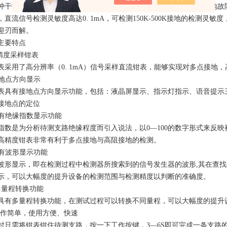
冲干扰和其它噪声干扰的影响，也能准确地判断出接地故障点，为接地故
，直流信号检测灵敏度高达0. 1mA，可检测150K-500K接地的检测
迎刃而解。
主要特点
高精度采样钳表
表采用了高分辨率（0. 1mA）信号采样直流钳表，能够实现对多点接地
 接地点方向显示
表具有接地点方向显示功能，包括：液晶屏显示、指示灯指示、语音提示
接地点的定位
 具有绝缘指数显示功能
指数是为分析待测支路绝缘程度而引入说法，以0—100的数字形式来反
高精度钳表非常有利于多点接地与高阻接地的检测。
 具有波形显示功能
波形显示，即在检测过程中检测器所搜索到的信号发生器的波形,其在查
示，可以大幅度的提升设备的检测范围与检测精度以判断的准确度。
多量程转换功能
具有多量程转换功能，在测试过程可以转换不同量程，可以大幅度的提升
 操作简单，使用方便、快速
时只需将钳表钳住待测支路，按一下工作按键，3—6S即可完成一条支路