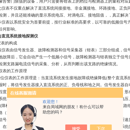
缘告警门限值的设备，用户只需要将钳表上的档位与检测器上的量程对应
表不仅重点解决了直流系统间接接地、非金属接地、环路接地、正负同
检测，并且还能准确的显示系统电压、对滴电压、接地阻值，，真正解决
表以系统安全为首要前提，按行业标准的高要求，以可靠的低频信号方
任何影响。
DQ直流系统接地探测仪
 仪表的构成
表由信号发生器、故障检测器和信号采集器（钳表）三部分组成，信号
地故障后，它会自动产生一个低频小信号，故障检测器与钳表独立于信号
检测支路漏电流信号的采集、分析，从而判断出该支路的绝缘情况。
仪表的工作原理
仪表的工作原理是：当直流系统发生接地故障或绝缘降低(整个直流系统
报时，将信号发生器接入直流系统的正、负母线和地之间。信号发生器自
程度，自动分析绝缘监测平衡电桥回路接线方式和平衡电桥电阻大小，形
系统检测，对系统无影响的低频信号，并实时显示系统电压、正对地电压
欢迎您！
检测器检测各回路对地绝缘的直流信号漏电流，并模拟显示接地回路绝
来自局域网的朋友！有什么可以帮
助您的吗？
路（支路）检测出接地故障，将故障点准确定位。
发生器、故障检测器均采用微计算机技术，具有集成程度高，判断速度
。在软件处理上利用了模糊控制理论和通信的噪声理论，并依据直流系统