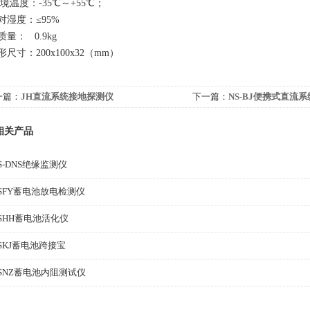
环境温度：-35℃～+55℃；
 相对湿度：≤95%
总质量： 0.9kg
外形尺寸：200x100x32（mm）
一篇：
JH直流系统接地探测仪
下一篇：
NS-BJ便携式直流
相关产品
S-DNS绝缘监测仪
SFY蓄电池放电检测仪
SHH蓄电池活化仪
SKJ蓄电池跨接宝
SNZ蓄电池内阻测试仪