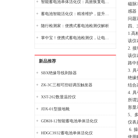
智能蓄电池单体活化仪：高效恢复电池性能，延长蓄电池使用寿命
磁脉
感器
蓄电池智能活化仪：精准维护，提升电池健康状态
问题
随行检测家：便携式蓄电池检测仪解析
四、
1.
掌中宝！便携式蓄电池检测仪，让电池检测变得简单又快捷！
该仪
2.
该仪
新品推荐
路中
3.
SBX绝缘导线剥除器
绝缘
ZK-3C三相可控硅调压触发器
结合
4.
XST-262数显温控仪
所谓
形显
JDX-01型接地靴
5、
GDKH-12智能蓄电池单体活化仪
仪表
6.
HDGC3932蓄电池单体活化仪
使用