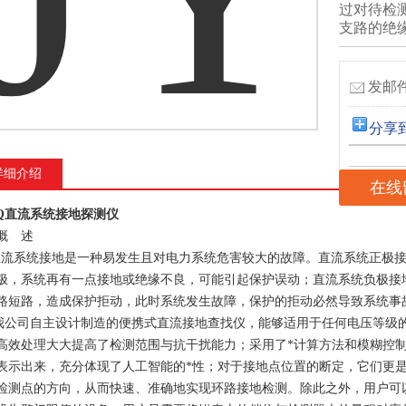
过对待检
支路的绝
发邮件
分享
详细介绍
在线
DQ直流系统接地探测仪
概 述
系统接地是一种易发生且对电力系统危害较大的故障。直流系统正极接
极，系统再有一点接地或绝缘不良，可能引起保护误动；直流系统负极接
路短路，造成保护拒动，此时系统发生故障，保护的拒动必然导致系统事
司自主设计制造的便携式直流接地查找仪，能够适用于任何电压等级的
高效处理大大提高了检测范围与抗干扰能力；采用了*计算方法和模糊控
表示出来，充分体现了人工智能的*性；对于接地点位置的断定，它们更
检测点的方向，从而快速、准确地实现环路接地检测。除此之外，用户可