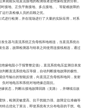
起来就能实现直流接地的检测或者是绝缘程度的分析。
时接地、正负平衡接地、多点接地、、等疑难故障的
了运行及检修人员的后顾之忧。
式进行检测，并在现场进行了大量的实际应用，对系
发生器与直流系统正负母线和地相连，当直流系统出
发生器，故障检测器与钳表之间使用连接线相连，通过
绝缘电阻小于报警整定值)，直流系统电压监测仪表发
动判断直流系统电压等级，自动判断接地故障的极性、
成信号输出的智能反馈，向直流正负母线和地间，发射
、负对地电压和系统对地绝缘总阻抗。
缘状态，判断出接地故障回路（支路），并继续沿故
快，检测灵敏度高、抗干扰能力强、故障定位准确等
的特点优化了算法，即使系统有大分布电容的干扰、电