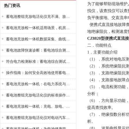
为了能够帮助现场维护
热门资讯
找仪，该查找仪可以查找
蓄电池整组充放电活化仪充不满、放不完怎么办？
负平衡接地、交直流串
便携式直流接地故障查
蓄电池充放检一体机适用场景，机房基站变电站铅酸蓄电池维护检测应用
地绝缘阻抗，检测速度
CZ8820型便携式直流
蓄电池充放检一体机数据采集、曲线分析与电池健康状态智能评估功能详解
二．功能特点
蓄电池故障快速诊断：蓄电池综合测试仪判断落后电池的方法与标准
1．主要功能介绍
（1）．系统对地电压
符合电力检测标准：蓄电池综合测试仪测试规范与精度校准方法详解
（2）．系统绝缘阻抗测
操作指南：如何安全高效地使用蓄电池智能活化仪？
（3）．支路绝缘阻抗
（4）．支路接地故障
蓄电池充放检一体机：在电力系统与储能设备中的创新应用，确保蓄电池性能与可靠性
（5）．电流检测功能
分析；
蓄电池整组充放电活化仪的标准操作流程：从接线设置到充放电参数设定的安全规范
（6）．方向显示功能
蓄电池充放检一体机：充电、放电、检测三功能集成设备
提高查找效率。
（7）．绝缘指数分析
蓄电池整组充放电活化仪对电动汽车电池有帮助吗？
析。
（8）．波形曲线显示
蓄电池充放检一体机：为电池健康管理提供一站式解决方案