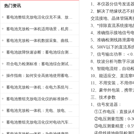
1、本仪器分信号发送
热门资讯
2、解决了绝缘状态不
蓄电池整组充放电活化仪充不满、放不完怎么办？
交流接地、晶体管隔离
3、*排除直流系统接地
蓄电池充放检一体机适用场景，机房基站变电站铅酸蓄电池维护检测应用
4、准确指示接地信号
5、准确检测线路泄露
蓄电池充放检一体机数据采集、曲线分析与电池健康状态智能评估功能详解
6、500V以下的直
蓄电池故障快速诊断：蓄电池综合测试仪判断落后电池的方法与标准
7、信号输出功率：＜
8、纹波分析与数字示
符合电力检测标准：蓄电池综合测试仪测试规范与精度校准方法详解
9、智能电流钳，自动
操作指南：如何安全高效地使用蓄电池智能活化仪？
10、能适应交、直流
11、不用安装，不用
蓄电池充放检一体机：在电力系统与储能设备中的创新应用，确保蓄电池性能与可靠性
12、豪华外包装，携带
三、技术参数
蓄电池整组充放电活化仪的标准操作流程：从接线设置到充放电参数设定的安全规范
1、信号发送器：
蓄电池充放检一体机：充电、放电、检测三功能集成设备
①工作电压：直接从母线
②电压测量范围：0-30
蓄电池整组充放电活化仪对电动汽车电池有帮助吗？
③电压测量精度：0.5
④母线接地电阻检测范围：
蓄电池充放检一体机：为电池健康管理提供一站式解决方案