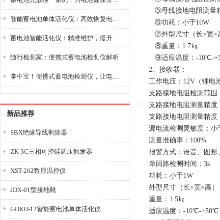
⑤母线接地电阻测量精
智能蓄电池单体活化仪：高效恢复电池性能，延长蓄电池使用寿命
⑥功耗：小于10W
⑦外型尺寸（长×宽×高）
蓄电池智能活化仪：精准维护，提升电池健康状态
⑧重量：1.7㎏
随行检测家：便携式蓄电池检测仪解析
⑨适应温度：-10℃-+
2、接收器：
掌中宝！便携式蓄电池检测仪，让电池检测变得简单又快捷！
工作电压：12V（锂电池工
支路接地电阻检测范围： 0
支路接地电阻测量精度
新品推荐
支路接地电阻测量精度：
漏电流检测灵敏度：小于0
SBX绝缘导线剥除器
测量准确率：100%
ZK-3C三相可控硅调压触发器
报警方式：语音、图形
单回路检测时间：3s
XST-262数显温控仪
功耗：小于1W
外型尺寸（长×宽×高）：2
JDX-01型接地靴
重量：1.5㎏
GDKH-12智能蓄电池单体活化仪
适应温度：-10℃-+50℃