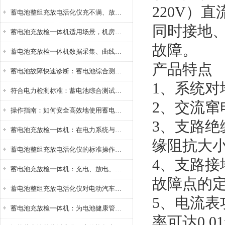
220V）
蓄电池整组充放电活化仪充不满、放不完怎么办？
同时接地
蓄电池充放检一体机适用场景，机房基站变电站铅酸蓄电池维护检测应用
故障。
蓄电池充放检一体机数据采集、曲线分析与电池健康状态智能评估功能详解
产品特点
蓄电池故障快速诊断：蓄电池综合测试仪判断落后电池的方法与标准
1、系统对
符合电力检测标准：蓄电池综合测试仪测试规范与精度校准方法详解
2、交流窜
操作指南：如何安全高效地使用蓄电池智能活化仪？
3、支路
蓄电池充放检一体机：在电力系统与储能设备中的创新应用，确保蓄电池性能与可靠性
缘阻抗大
蓄电池整组充放电活化仪的标准操作流程：从接线设置到充放电参数设定的安全规范
4、支路
蓄电池充放检一体机：充电、放电、检测三功能集成设备
故障点的
蓄电池整组充放电活化仪对电动汽车电池有帮助吗？
5、电流
蓄电池充放检一体机：为电池健康管理提供一站式解决方案
率可达0.01