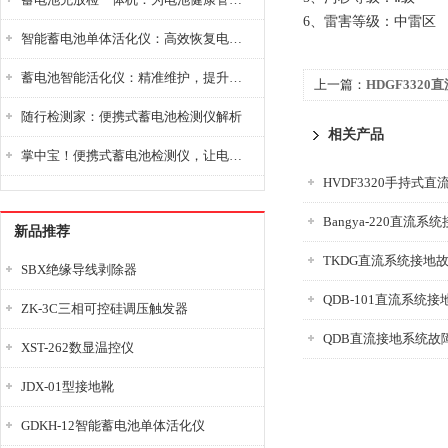
6、雷害等级：中雷区
智能蓄电池单体活化仪：高效恢复电池性能，延长蓄电池使用寿命
蓄电池智能活化仪：精准维护，提升电池健康状态
上一篇：
HDGF332
随行检测家：便携式蓄电池检测仪解析
相关产品
掌中宝！便携式蓄电池检测仪，让电池检测变得简单又快捷！
Bangya-220直流
新品推荐
TKDG直流系统接地
SBX绝缘导线剥除器
QDB-101直流系统
ZK-3C三相可控硅调压触发器
QDB直流接地系统故
XST-262数显温控仪
JDX-01型接地靴
GDKH-12智能蓄电池单体活化仪