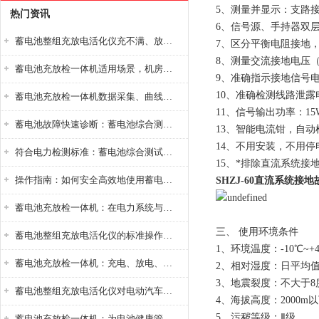
5、测量并显示：支路
热门资讯
6、信号源、手持器双
蓄电池整组充放电活化仪充不满、放不完怎么办？
7、区分平衡电阻接地
8、测量交流接地电压（
蓄电池充放检一体机适用场景，机房基站变电站铅酸蓄电池维护检测应用
9、准确指示接地信号
10、准确检测线路泄
蓄电池充放检一体机数据采集、曲线分析与电池健康状态智能评估功能详解
11、信号输出功率：
蓄电池故障快速诊断：蓄电池综合测试仪判断落后电池的方法与标准
13、智能电流钳，自
14、不用安装，不用
符合电力检测标准：蓄电池综合测试仪测试规范与精度校准方法详解
15、*排除直流系统接
操作指南：如何安全高效地使用蓄电池智能活化仪？
SHZJ-60直流系统接
蓄电池充放检一体机：在电力系统与储能设备中的创新应用，确保蓄电池性能与可靠性
三、 使用环境条件
蓄电池整组充放电活化仪的标准操作流程：从接线设置到充放电参数设定的安全规范
1、环境温度：-10℃~+
蓄电池充放检一体机：充电、放电、检测三功能集成设备
2、相对湿度：日平均值
3、地震裂度：不大于8
蓄电池整组充放电活化仪对电动汽车电池有帮助吗？
4、海拔高度：2000m
5、污秽等级：Ⅱ级
蓄电池充放检一体机：为电池健康管理提供一站式解决方案