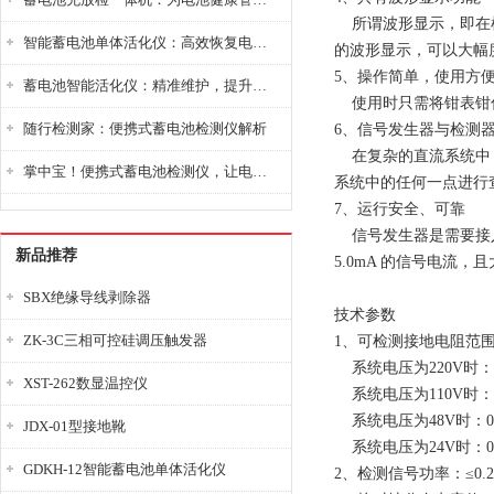
所谓波形显示，即在检
智能蓄电池单体活化仪：高效恢复电池性能，延长蓄电池使用寿命
的波形显示，可以大幅
5、操作简单，使用方
蓄电池智能活化仪：精准维护，提升电池健康状态
使用时只需将钳表钳住
随行检测家：便携式蓄电池检测仪解析
6、信号发生器与检测
在复杂的直流系统中，
掌中宝！便携式蓄电池检测仪，让电池检测变得简单又快捷！
系统中的任何一点进行
7、运行安全、可靠
信号发生器是需要接入
新品推荐
5.0mA 的信号电流
SBX绝缘导线剥除器
技术参数
ZK-3C三相可控硅调压触发器
1、可检测接地电阻
系统电压为220V时：0
XST-262数显温控仪
系统电压为110V时：0
系统电压为48V时：0～
JDX-01型接地靴
系统电压为24V时：0～
GDKH-12智能蓄电池单体活化仪
2、检测信号功率：≤0