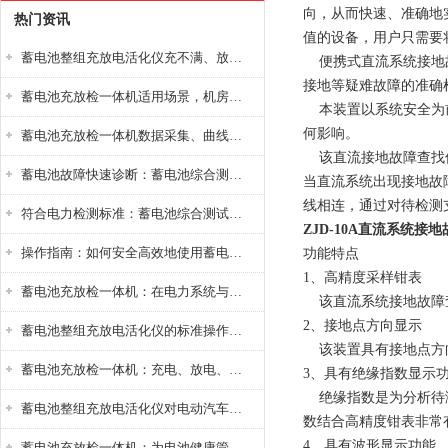
向，从而快速、准确地
热门资讯
值的设备，用户只需要
蓄电池整组充放电活化仪充不满、放不完怎么办？
便携式直流系统接地故
接地等疑难故障的准确
蓄电池充放检一体机适用场景，机房基站变电站铅酸蓄电池维护检测应用
本装置以系统安全为前
何影响。
蓄电池充放检一体机数据采集、曲线分析与电池健康状态智能评估功能详解
该直流接地故障查找仪
蓄电池故障快速诊断：蓄电池综合测试仪判断落后电池的方法与标准
当直流系统出现接地故
线相连，通过对待检测
符合电力检测标准：蓄电池综合测试仪测试规范与精度校准方法详解
ZJD-10A直流系统接
操作指南：如何安全高效地使用蓄电池智能活化仪？
功能特点
1、高精度采样钳表
蓄电池充放检一体机：在电力系统与储能设备中的创新应用，确保蓄电池性能与可靠性
该直流系统接地故障查
2、接地点方向显示
蓄电池整组充放电活化仪的标准操作流程：从接线设置到充放电参数设定的安全规范
该装置具有接地点方向
蓄电池充放检一体机：充电、放电、检测三功能集成设备
3、具有绝缘指数显示
绝缘指数是为分析待测
蓄电池整组充放电活化仪对电动汽车电池有帮助吗？
数结合高精度钳表非常
4、具有波形显示功能
蓄电池充放检一体机：为电池健康管理提供一站式解决方案