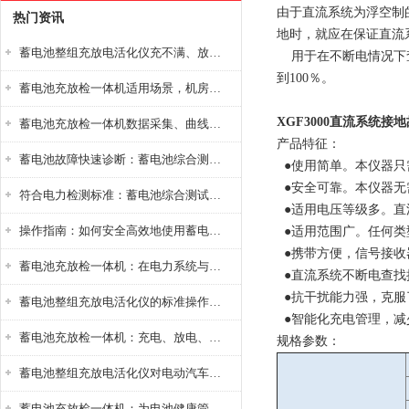
由于直流系统为浮空制
热门资讯
地时，就应在保证直流
蓄电池整组充放电活化仪充不满、放不完怎么办？
用于在不断电情况下查
到100％。
蓄电池充放检一体机适用场景，机房基站变电站铅酸蓄电池维护检测应用
XGF3000直流系统接
蓄电池充放检一体机数据采集、曲线分析与电池健康状态智能评估功能详解
产品特征：
蓄电池故障快速诊断：蓄电池综合测试仪判断落后电池的方法与标准
●使用简单。本仪器只
●安全可靠。本仪器无
符合电力检测标准：蓄电池综合测试仪测试规范与精度校准方法详解
●适用电压等级多。直流系
操作指南：如何安全高效地使用蓄电池智能活化仪？
●适用范围广。任何类
●携带方便，信号接收
蓄电池充放检一体机：在电力系统与储能设备中的创新应用，确保蓄电池性能与可靠性
●直流系统不断电查找
●抗干扰能力强，克服
蓄电池整组充放电活化仪的标准操作流程：从接线设置到充放电参数设定的安全规范
●智能化充电管理，减
蓄电池充放检一体机：充电、放电、检测三功能集成设备
规格参数：
蓄电池整组充放电活化仪对电动汽车电池有帮助吗？
蓄电池充放检一体机：为电池健康管理提供一站式解决方案