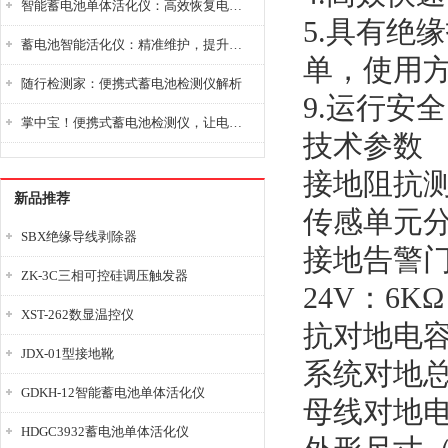
智能蓄电池单体活化仪：高效恢复电池性能，延长蓄电池使用寿命
5.具有绝
蓄电池智能活化仪：精准维护，提升电池健康状态
单，使用方
随行检测家：便携式蓄电池检测仪解析
9.运行安
掌中宝！便携式蓄电池检测仪，让电池检测变得简单又快捷！
技术参数
接地阻抗测量
新品推荐
传感单元分辨
SBX绝缘导线剥除器
接地告警门限值
ZK-3C三相可控硅调压触发器
24V：6KΩ
XST-262数显温控仪
抗对地电容
JDX-01型接地靴
系统对地总电
GDKH-12智能蓄电池单体活化仪
母线对地电
HDGC3932蓄电池单体活化仪