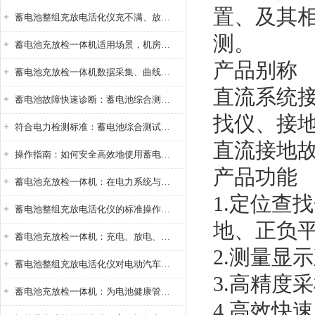
置、及其
蓄电池整组充放电活化仪充不满、放不完怎么办？
测。
蓄电池充放检一体机适用场景，机房基站变电站铅酸蓄电池维护检测应用
产品别称
蓄电池充放检一体机数据采集、曲线分析与电池健康状态智能评估功能详解
直流系统
蓄电池故障快速诊断：蓄电池综合测试仪判断落后电池的方法与标准
找仪、接
符合电力检测标准：蓄电池综合测试仪测试规范与精度校准方法详解
直流接地
操作指南：如何安全高效地使用蓄电池智能活化仪？
产品功能
蓄电池充放检一体机：在电力系统与储能设备中的创新应用，确保蓄电池性能与可靠性
1.定位查
蓄电池整组充放电活化仪的标准操作流程：从接线设置到充放电参数设定的安全规范
地、正负
蓄电池充放检一体机：充电、放电、检测三功能集成设备
2.测量显
蓄电池整组充放电活化仪对电动汽车电池有帮助吗？
3.高精度
蓄电池充放检一体机：为电池健康管理提供一站式解决方案
4.高效快