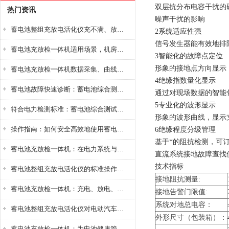
双层抗分布电容干扰的
热门资讯
噪声干扰的影响
蓄电池整组充放电活化仪充不满、放不完怎么办？
2系统适应性强
信号发生器能有效地排
蓄电池充放检一体机适用场景，机房基站变电站铅酸蓄电池维护检测应用
3智能化的故障点定位
形象的接地点方向显示
蓄电池充放检一体机数据采集、曲线分析与电池健康状态智能评估功能详解
4绝缘指数量化显示
蓄电池故障快速诊断：蓄电池综合测试仪判断落后电池的方法与标准
通过对现场数据的智能
5专业化的波形显示
符合电力检测标准：蓄电池综合测试仪测试规范与精度校准方法详解
形象的波形曲线，显示
操作指南：如何安全高效地使用蓄电池智能活化仪？
6绝缘程度分级管理
基于*的阻抗检测，可
蓄电池充放检一体机：在电力系统与储能设备中的创新应用，确保蓄电池性能与可靠性
直流系统接地故障查找
技术指标
蓄电池整组充放电活化仪的标准操作流程：从接线设置到充放电参数设定的安全规范
接地阻抗测量:
蓄电池充放检一体机：充电、放电、检测三功能集成设备
接地告警门限值:
系统对地总电容：
蓄电池整组充放电活化仪对电动汽车电池有帮助吗？
外形尺寸（包装箱）：
蓄电池充放检一体机：为电池健康管理提供一站式解决方案