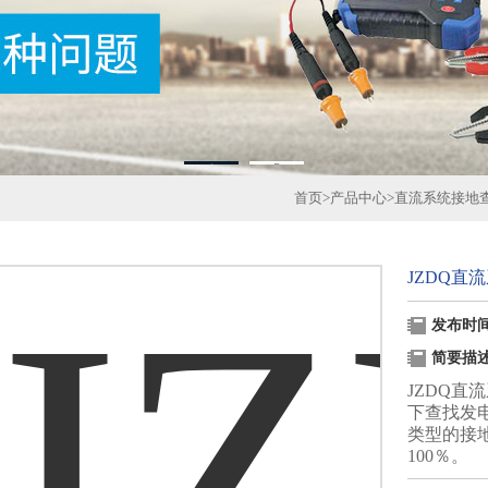
1
2
首页
>
产品中心
>
直流系统接地
JZDQ直
发布时间：
简要描
JZDQ
下查找发
类型的接
100％。