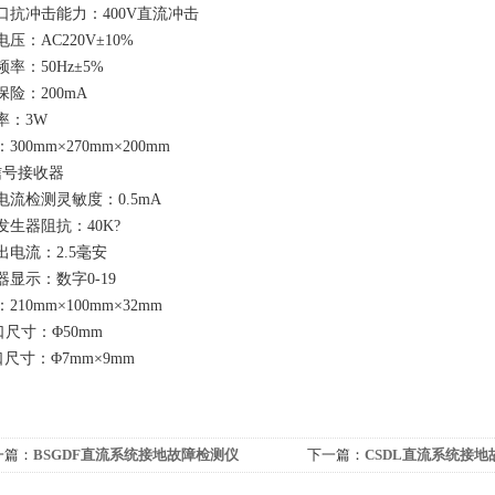
口抗冲击能力：400V直流冲击
压：AC220V±10%
率：50Hz±5%
保险：200mA
率：3W
300mm×270mm×200mm
信号接收器
电流检测灵敏度：0.5mA
发生器阻抗：40K?
出电流：2.5毫安
器显示：数字0-19
210mm×100mm×32mm
口尺寸：Φ50mm
口尺寸：Φ7mm×9mm
一篇：
BSGDF直流系统接地故障检测仪
下一篇：
CSDL直流系统接地