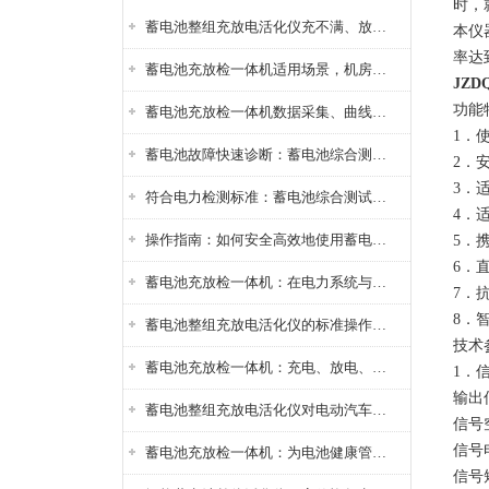
时，
蓄电池整组充放电活化仪充不满、放不完怎么办？
本仪
率达
蓄电池充放检一体机适用场景，机房基站变电站铅酸蓄电池维护检测应用
JZ
功能
蓄电池充放检一体机数据采集、曲线分析与电池健康状态智能评估功能详解
1．
蓄电池故障快速诊断：蓄电池综合测试仪判断落后电池的方法与标准
2．
3．
符合电力检测标准：蓄电池综合测试仪测试规范与精度校准方法详解
4．
操作指南：如何安全高效地使用蓄电池智能活化仪？
5．
6．
蓄电池充放检一体机：在电力系统与储能设备中的创新应用，确保蓄电池性能与可靠性
7．
8．
蓄电池整组充放电活化仪的标准操作流程：从接线设置到充放电参数设定的安全规范
技术
蓄电池充放检一体机：充电、放电、检测三功能集成设备
1．
输出信
蓄电池整组充放电活化仪对电动汽车电池有帮助吗？
信号
信号
蓄电池充放检一体机：为电池健康管理提供一站式解决方案
信号