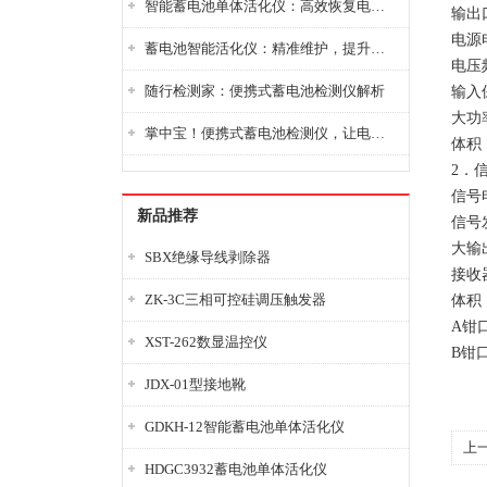
智能蓄电池单体活化仪：高效恢复电池性能，延长蓄电池使用寿命
输出
电源电
蓄电池智能活化仪：精准维护，提升电池健康状态
电压频
随行检测家：便携式蓄电池检测仪解析
输入
大功
掌中宝！便携式蓄电池检测仪，让电池检测变得简单又快捷！
体积：
2．
信号
新品推荐
信号
大输
SBX绝缘导线剥除器
接收
ZK-3C三相可控硅调压触发器
体积：
A钳
XST-262数显温控仪
B钳
JDX-01型接地靴
GDKH-12智能蓄电池单体活化仪
上
HDGC3932蓄电池单体活化仪