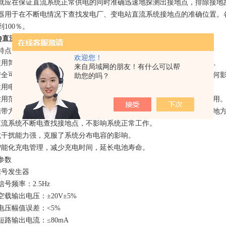
就应在保证直流系统正常供电的同时准确迅速地探测出接地点，排除接地
器用于在不断电情况下查找发电厂、变电站直流系统接地点的准确位置。
到100％。
DQ直流系统接地故障检测仪
特点
欢迎您！
使用简单。本仪器只需打开电源开关就可直接使用，无需别的按键操作。
来自局域网的朋友！有什么可以帮
安全可靠。本仪器无需停浮充电机及其它一切电源，对直流系统没有任何
助您的吗？
适用电压等级多。直流系统220V、110V、48V、24V都可以使用。
适用范围广。任何类型电厂、变电站、煤矿、化工厂等供电部门都可使用
携带方便，信号接收器自带电池，无需外接电源，可以随身携带到任何地
直流系统不断电查找接地点，不影响系统正常工作。
抗干扰能力强，克服了系统分布电容的影响。
智能化充电管理，减少充电时间，延长电池寿命。
参数
信号发生器
号频率：2.5Hz
空载输出电压：±20V±5%
电压幅值误差：<5%
短路输出电流：≤80mA