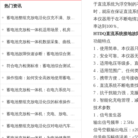
于直流系统为浮空制的
热门资讯
时，就应在保证直流系
蓄电池整组充放电活化仪充不满、放不完怎么办？
本仪器用于在不断电情
率达到100％。
蓄电池充放检一体机适用场景，机房基站变电站铅酸蓄电池维护检测应用
HTDQ直流系统接地故
功能特点
蓄电池充放检一体机数据采集、曲线分析与电池健康状态智能评估功能详解
1．使用简单。本仪器
蓄电池故障快速诊断：蓄电池综合测试仪判断落后电池的方法与标准
2．安全可靠。本仪器
3．适用电压等级多。直流
符合电力检测标准：蓄电池综合测试仪测试规范与精度校准方法详解
4．适用范围广。任何
操作指南：如何安全高效地使用蓄电池智能活化仪？
5．携带方便，信号接
6．直流系统不断电查
蓄电池充放检一体机：在电力系统与储能设备中的创新应用，确保蓄电池性能与可靠性
7．抗干扰能力强，克
8．智能化充电管理，
蓄电池整组充放电活化仪的标准操作流程：从接线设置到充放电参数设定的安全规范
技术参数
蓄电池充放检一体机：充电、放电、检测三功能集成设备
1．信号发生器
输出信号频率：2.5Hz
蓄电池整组充放电活化仪对电动汽车电池有帮助吗？
信号空载输出电压：±20
信号电压幅值误差：<5
蓄电池充放检一体机：为电池健康管理提供一站式解决方案