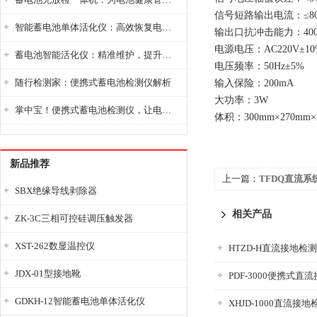
信号短路输出电流：≤80
智能蓄电池单体活化仪：高效恢复电池性能，延长蓄电池使用寿命
输出口抗冲击能力：40
电源电压：AC220V±10
蓄电池智能活化仪：精准维护，提升电池健康状态
电压频率：50Hz±5%
随行检测家：便携式蓄电池检测仪解析
输入保险：200mA
大功率：3W
掌中宝！便携式蓄电池检测仪，让电池检测变得简单又快捷！
体积：300mm×270mm×
新品推荐
上一篇：
TFDQ直流
SBX绝缘导线剥除器
相关产品
ZK-3C三相可控硅调压触发器
XST-262数显温控仪
HTZD-H直流接地检
JDX-01型接地靴
PDF-3000便携式直
GDKH-12智能蓄电池单体活化仪
XHJD-1000直流接