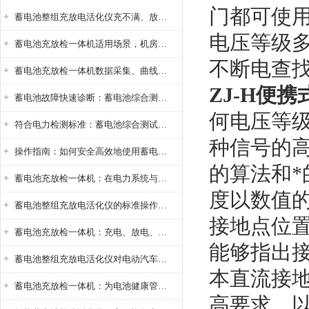
门都可使
蓄电池整组充放电活化仪充不满、放不完怎么办？
电压等级多
蓄电池充放检一体机适用场景，机房基站变电站铅酸蓄电池维护检测应用
不断电查
蓄电池充放检一体机数据采集、曲线分析与电池健康状态智能评估功能详解
ZJ-H便
蓄电池故障快速诊断：蓄电池综合测试仪判断落后电池的方法与标准
何电压等
符合电力检测标准：蓄电池综合测试仪测试规范与精度校准方法详解
种信号的
操作指南：如何安全高效地使用蓄电池智能活化仪？
的算法和
蓄电池充放检一体机：在电力系统与储能设备中的创新应用，确保蓄电池性能与可靠性
度以数值
蓄电池整组充放电活化仪的标准操作流程：从接线设置到充放电参数设定的安全规范
接地点位
蓄电池充放检一体机：充电、放电、检测三功能集成设备
能够指出
蓄电池整组充放电活化仪对电动汽车电池有帮助吗？
本直流接
蓄电池充放检一体机：为电池健康管理提供一站式解决方案
高要求，