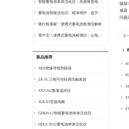
智能蓄电池单体活化仪：高效恢复电池性能，延长蓄电池使用寿命
磁脉
感器
蓄电池智能活化仪：精准维护，提升电池健康状态
问题
随行检测家：便携式蓄电池检测仪解析
掌中宝！便携式蓄电池检测仪，让电池检测变得简单又快捷！
上
新品推荐
H
SBX绝缘导线剥除器
P
ZK-3C三相可控硅调压触发器
X
XST-262数显温控仪
Z
JDX-01型接地靴
Z
GDKH-12智能蓄电池单体活化仪
HDGC3932蓄电池单体活化仪