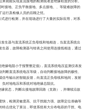
起来就能实现直流接地的检测或者是绝缘程度的分析。
时接地、正负平衡接地、多点接地、、等疑难故障的
了运行及检修人员的后顾之忧。
式进行检测，并在现场进行了大量的实际应用，对系
发生器与直流系统正负母线和地相连，当直流系统出
发生器，故障检测器与钳表之间使用连接线相连，通过
绝缘电阻小于报警整定值)，直流系统电压监测仪表发
动判断直流系统电压等级，自动判断接地故障的极性、
成信号输出的智能反馈，向直流正负母线和地间，发射
、负对地电压和系统对地绝缘总阻抗。
缘状态，判断出接地故障回路（支路），并继续沿故
快，检测灵敏度高、抗干扰能力强、故障定位准确等
的特点优化了算法，即使系统有大分布电容的干扰、电