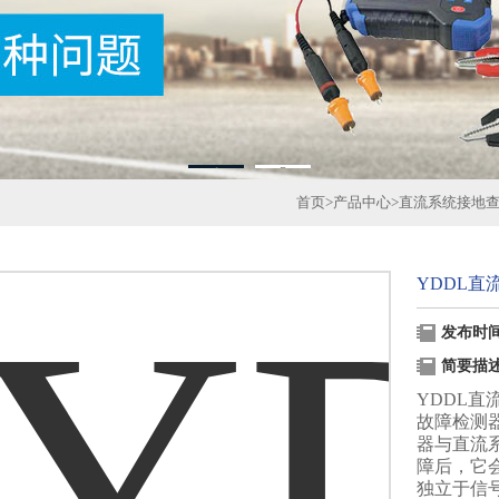
1
2
首页
>
产品中心
>
直流系统接地
YDDL直
发布时间：
简要描
YDDL
故障检测
器与直流
障后，它
独立于信