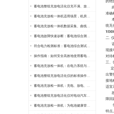
的绝
蓄电池整组充放电活化仪充不满、放不完怎么办？
此仪
准确
蓄电池充放检一体机适用场景，机房基站变电站铅酸蓄电池维护检测应用
本仪
统无
蓄电池充放检一体机数据采集、曲线分析与电池健康状态智能评估功能详解
YD
蓄电池故障快速诊断：蓄电池综合测试仪判断落后电池的方法与标准
二.
该仪
符合电力检测标准：蓄电池综合测试仪测试规范与精度校准方法详解
现接
操作指南：如何安全高效地使用蓄电池智能活化仪？
对待
三、
蓄电池充放检一体机：在电力系统与储能设备中的创新应用，确保蓄电池性能与可靠性
定位
出警
蓄电池整组充放电活化仪的标准操作流程：从接线设置到充放电参数设定的安全规范
接地
蓄电池充放检一体机：充电、放电、检测三功能集成设备
适宜
故障
蓄电池整组充放电活化仪对电动汽车电池有帮助吗？
障回
信号
蓄电池充放检一体机：为电池健康管理提供一站式解决方案
特点