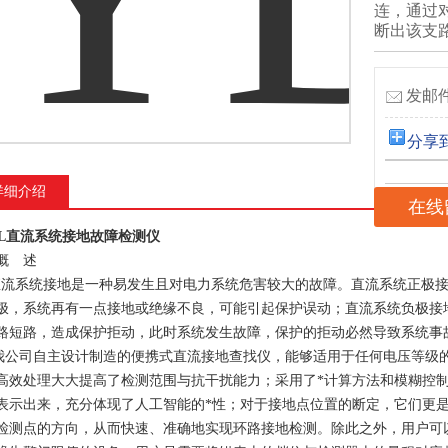
连，通过
断出该支
发邮件
分享
详细介绍
在线
DL直流系统接地故障检测仪
概 述
系统接地是一种易发生且对电力系统危害较大的故障。直流系统正极接
极，系统再有一点接地或绝缘不良，可能引起保护误动；直流系统负极接
路短路，造成保护拒动，此时系统发生故障，保护的拒动必然导致系统事
司自主设计制造的便携式直流接地查找仪，能够适用于任何电压等级的
高效处理大大提高了检测范围与抗干扰能力；采用了*计算方法和模糊控
表示出来，充分体现了人工智能的*性；对于接地点位置的断定，它们更
检测点的方向，从而快速、准确地实现环路接地检测。除此之外，用户可