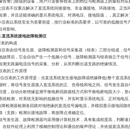
缘告警门限值的设备，用户只需要将钳表上的档位与检测器上的量程对应
表不仅重点解决了直流系统间接接地、非金属接地、环路接地、正负同
检测，并且还能准确的显示系统电压、对滴电压、接地阻值，，真正解决
表以系统安全为首要前提，按行业标准的高要求，以可靠的低频信号方
任何影响。
DL直流系统接地故障检测仪
 仪表的构成
表由信号发生器、故障检测器和信号采集器（钳表）三部分组成，信号
地故障后，它会自动产生一个低频小信号，故障检测器与钳表独立于信号
检测支路漏电流信号的采集、分析，从而判断出该支路的绝缘情况。
仪表的工作原理
仪表的工作原理是：当直流系统发生接地故障或绝缘降低(整个直流系统
报时，将信号发生器接入直流系统的正、负母线和地之间。信号发生器自
程度，自动分析绝缘监测平衡电桥回路接线方式和平衡电桥电阻大小，形
系统检测，对系统无影响的低频信号，并实时显示系统电压、正对地电压
检测器检测各回路对地绝缘的直流信号漏电流，并模拟显示接地回路绝
路（支路）检测出接地故障，将故障点准确定位。
发生器、故障检测器均采用微计算机技术，具有集成程度高，判断速度
。在软件处理上利用了模糊控制理论和通信的噪声理论，并依据直流系统