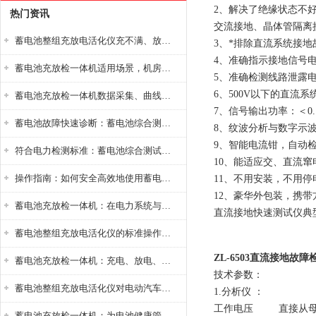
2、解决了绝缘状态不
热门资讯
交流接地、晶体管隔离
蓄电池整组充放电活化仪充不满、放不完怎么办？
3、*排除直流系统接
4、准确指示接地信号
蓄电池充放检一体机适用场景，机房基站变电站铅酸蓄电池维护检测应用
5、准确检测线路泄露
6、500V以下的直
蓄电池充放检一体机数据采集、曲线分析与电池健康状态智能评估功能详解
7、信号输出功率：＜
蓄电池故障快速诊断：蓄电池综合测试仪判断落后电池的方法与标准
8、纹波分析与数字示
9、智能电流钳，自动
符合电力检测标准：蓄电池综合测试仪测试规范与精度校准方法详解
10、能适应交、直流
操作指南：如何安全高效地使用蓄电池智能活化仪？
11、不用安装，不用
12、豪华外包装，携带
蓄电池充放检一体机：在电力系统与储能设备中的创新应用，确保蓄电池性能与可靠性
直流接地快速测试仪典
蓄电池整组充放电活化仪的标准操作流程：从接线设置到充放电参数设定的安全规范
ZL-6503直流接地故障
蓄电池充放检一体机：充电、放电、检测三功能集成设备
技术参数：
蓄电池整组充放电活化仪对电动汽车电池有帮助吗？
1.分析仪 ：
工作电压 直接从母线上
蓄电池充放检一体机：为电池健康管理提供一站式解决方案