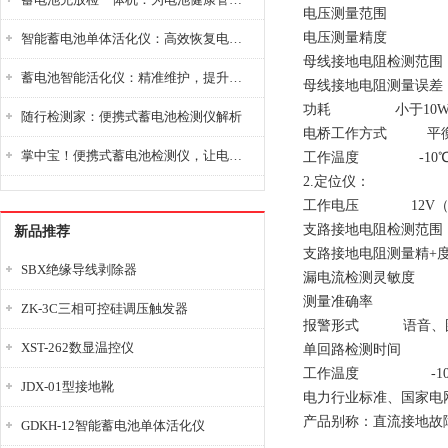
电压测量范围 0-
电压测量精度 
智能蓄电池单体活化仪：高效恢复电池性能，延长蓄电池使用寿命
母线接地电阻检测范围
蓄电池智能活化仪：精准维护，提升电池健康状态
母线接地电阻测量误差 
功耗 小于10
随行检测家：便携式蓄电池检测仪解析
电桥工作方式 平衡
掌中宝！便携式蓄电池检测仪，让电池检测变得简单又快捷！
工作温度 -10℃-
2.定位仪：
工作电压 12V（不
支路接地电阻检测范围
新品推荐
支路接地电阻测量
SBX绝缘导线剥除器
漏电流检测灵敏度 
测量准确率 1
ZK-3C三相可控硅调压触发器
报警形式 语音、图
XST-262数显温控仪
单回路检测时间
工作温度 -10℃-
JDX-01型接地靴
电力行业标准、国家电
产品别称：直流接地故
GDKH-12智能蓄电池单体活化仪