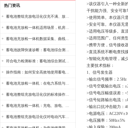
>该仪器引入一种全新
热门资讯
干扰能力强、安全可靠
蓄电池整组充放电活化仪充不满、放不完怎么办？
>使用简单。本仪器只
>安全可靠。本仪器无
蓄电池充放检一体机适用场景，机房基站变电站铅酸蓄电池维护检测应用
>适用电压等级多。直流系
>适用范围广。任何类
蓄电池充放检一体机数据采集、曲线分析与电池健康状态智能评估功能详解
>携带方便，信号接收
蓄电池故障快速诊断：蓄电池综合测试仪判断落后电池的方法与标准
>直流系统不断电查找
>智能化充电管理，减
符合电力检测标准：蓄电池综合测试仪测试规范与精度校准方法详解
主要技术指标：
操作指南：如何安全高效地使用蓄电池智能活化仪？
1、信号发生器
>输出信号频率：2.5Hz
蓄电池充放检一体机：在电力系统与储能设备中的创新应用，确保蓄电池性能与可靠性
>信号空载输出电压：±2
>信号电压幅值误差：<
蓄电池整组充放电活化仪的标准操作流程：从接线设置到充放电参数设定的安全规范
>信号短路输出电流：≤8
蓄电池充放检一体机：充电、放电、检测三功能集成设备
>输出口抗冲击能力：4
>电源电压：AC220V±1
蓄电池整组充放电活化仪对电动汽车电池有帮助吗？
>电压频率：50Hz±5%
>输入保险：200mA
蓄电池充放检一体机：为电池健康管理提供一站式解决方案