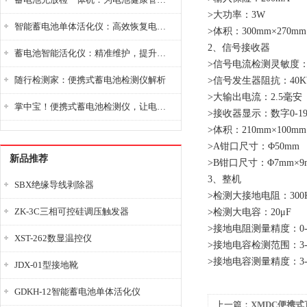
>大功率：3W
智能蓄电池单体活化仪：高效恢复电池性能，延长蓄电池使用寿命
>体积：300mm×270mm
2、信号接收器
蓄电池智能活化仪：精准维护，提升电池健康状态
>信号电流检测灵敏度：0
随行检测家：便携式蓄电池检测仪解析
>信号发生器阻抗：40K
>大输出电流：2.5毫安
掌中宝！便携式蓄电池检测仪，让电池检测变得简单又快捷！
>接收器显示：数字0-1
>体积：210mm×100mm
>A钳口尺寸：Φ50mm
新品推荐
>B钳口尺寸：Φ7mm×9
3、整机
SBX绝缘导线剥除器
>检测大接地电阻：300
ZK-3C三相可控硅调压触发器
>检测大电容：20μF
>接地电阻测量精度：0-4.
XST-262数显温控仪
>接地电容检测范围：3-6
>接地电容测量精度：3-1
JDX-01型接地靴
GDKH-12智能蓄电池单体活化仪
上一篇：
XMDC便携