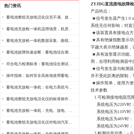
ZYJDG直流接地故障
热门资讯
产品特点：
蓄电池整组充放电活化仪充不满、放不完怎么办？
★信号发生器产生1.0 
系统无任何影响；对直
蓄电池充放检一体机适用场景，机房基站变电站铅酸蓄电池维护检测应用
★该装置具有接地点方
★具有绝缘指数显示功
蓄电池充放检一体机数据采集、曲线分析与电池健康状态智能评估功能详解
字越大表示绝缘越差，
蓄电池故障快速诊断：蓄电池综合测试仪判断落后电池的方法与标准
★具有波形显示功能。
用，合理利用检测器中
符合电力检测标准：蓄电池综合测试仪测试规范与精度校准方法详解
★信号发生器与检测器
操作指南：如何安全高效地使用蓄电池智能活化仪？
并不受此距离的限制，
★操作简单，使用方便
蓄电池充放检一体机：在电力系统与储能设备中的创新应用，确保蓄电池性能与可靠性
技术参数
1.可检测接地电阻范
蓄电池整组充放电活化仪的标准操作流程：从接线设置到充放电参数设定的安全规范
系统电压为220V时： 
蓄电池充放检一体机：充电、放电、检测三功能集成设备
系统电压为110V时： 
系统电压为48V时： 0
蓄电池整组充放电活化仪对电动汽车电池有帮助吗？
系统电压为24V时： 0
3.检测信号功率：≤ 0
蓄电池充放检一体机：为电池健康管理提供一站式解决方案