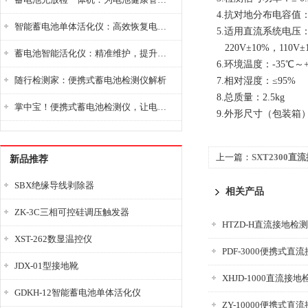
4.抗对地分布电容值：对
智能蓄电池单体活化仪：高效恢复电池性能，延长蓄电池使用寿命
5.适用直流系统电压
220V±10%，110V
蓄电池智能活化仪：精准维护，提升电池健康状态
6.环境温度：-35℃～+
随行检测家：便携式蓄电池检测仪解析
7.相对湿度：≤95
8.总质量：2.5kg
掌中宝！便携式蓄电池检测仪，让电池检测变得简单又快捷！
9.外形尺寸（包装箱）：46
上一篇：
SXT2300
新品推荐
SBX绝缘导线剥除器
相关产品
ZK-3C三相可控硅调压触发器
HTZD-H直流接地检
XST-262数显温控仪
PDF-3000便携式直
JDX-01型接地靴
XHJD-1000直流接
GDKH-12智能蓄电池单体活化仪
ZY-10000便携式