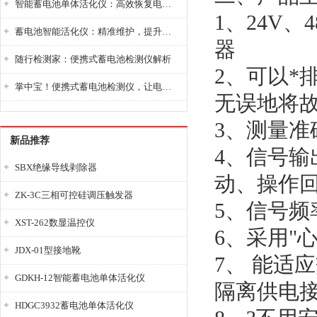
智能蓄电池单体活化仪：高效恢复电池性能，延长蓄电池使用寿命
1、24V、
蓄电池智能活化仪：精准维护，提升电池健康状态
器
随行检测家：便携式蓄电池检测仪解析
2、可以*
掌中宝！便携式蓄电池检测仪，让电池检测变得简单又快捷！
无误地将
3、测量准
新品推荐
4、信号输
SBX绝缘导线剥除器
动、操作
ZK-3C三相可控硅调压触发器
5、信号频率
XST-262数显温控仪
6、采用"
JDX-01型接地靴
7、 能适
GDKH-12智能蓄电池单体活化仪
隔离供电
HDGC3932蓄电池单体活化仪