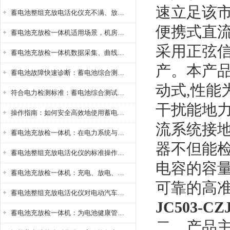
速立足该市
蓄电池整组充放电活化仪充不满、放不完怎么办？
便携式直
蓄电池充放检一体机适用场景，机房基站变电站铅酸蓄电池维护检测应用
采用正弦
蓄电池充放检一体机数据采集、曲线分析与电池健康状态智能评估功能详解
产。本产
蓄电池故障快速诊断：蓄电池综合测试仪判断落后电池的方法与标准
动式,性能
符合电力检测标准：蓄电池综合测试仪测试规范与精度校准方法详解
干扰能地
操作指南：如何安全高效地使用蓄电池智能活化仪？
流系统接
蓄电池充放检一体机：在电力系统与储能设备中的创新应用，确保蓄电池性能与可靠性
器不但能
蓄电池整组充放电活化仪的标准操作流程：从接线设置到充放电参数设定的安全规范
电容的容
蓄电池充放检一体机：充电、放电、检测三功能集成设备
可靠的高
蓄电池整组充放电活化仪对电动汽车电池有帮助吗？
JC503-
蓄电池充放检一体机：为电池健康管理提供一站式解决方案
二、产品