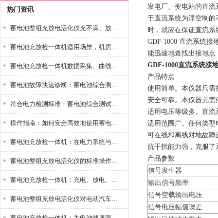
发电厂、变电站的直流
热门资讯
于直流系统为浮空制的
蓄电池整组充放电活化仪充不满、放不完怎么办？
时，就应在保证直流系
GDF-1000 直流
蓄电池充放检一体机适用场景，机房基站变电站铅酸蓄电池维护检测应用
能迅速地查找出接地点，
GDF-1000直流系统
蓄电池充放检一体机数据采集、曲线分析与电池健康状态智能评估功能详解
产品特点
蓄电池故障快速诊断：蓄电池综合测试仪判断落后电池的方法与标准
使用简单。本仪器只需
安全可靠。本仪器无需
符合电力检测标准：蓄电池综合测试仪测试规范与精度校准方法详解
适用电压等级多。直流系统
操作指南：如何安全高效地使用蓄电池智能活化仪？
适用范围广。任何类型
可在线和离线对地故障
蓄电池充放检一体机：在电力系统与储能设备中的创新应用，确保蓄电池性能与可靠性
抗干扰能力强，克服了
产品参数
蓄电池整组充放电活化仪的标准操作流程：从接线设置到充放电参数设定的安全规范
信号发生器
蓄电池充放检一体机：充电、放电、检测三功能集成设备
输出信号频率
信号空载输出电压
蓄电池整组充放电活化仪对电动汽车电池有帮助吗？
信号电压幅值误差
蓄电池充放检一体机：为电池健康管理提供一站式解决方案