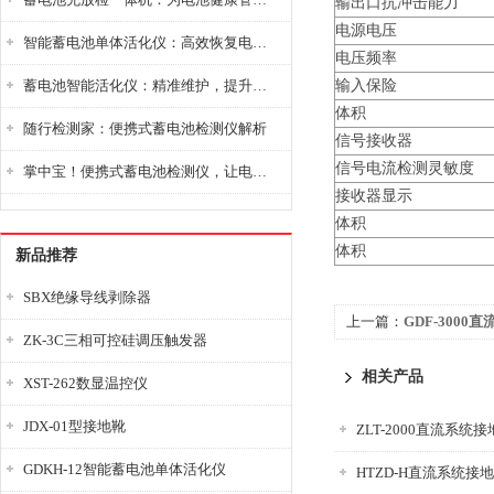
输出口抗冲击能力
电源电压
智能蓄电池单体活化仪：高效恢复电池性能，延长蓄电池使用寿命
电压频率
蓄电池智能活化仪：精准维护，提升电池健康状态
输入保险
体积
随行检测家：便携式蓄电池检测仪解析
信号接收器
信号电流检测灵敏度
掌中宝！便携式蓄电池检测仪，让电池检测变得简单又快捷！
接收器显示
体积
体积
新品推荐
SBX绝缘导线剥除器
上一篇：
GDF-300
ZK-3C三相可控硅调压触发器
相关产品
XST-262数显温控仪
JDX-01型接地靴
ZLT-2000直流系统
GDKH-12智能蓄电池单体活化仪
HTZD-H直流系统接