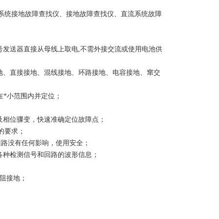
系统接地故障查找仪、接地故障查找仪、直流系统故障
号发送器直接从母线上取电,不需外接交流或使用电池供
地、直接接地、混线接地、环路接地、电容接地、窜交
在*小范围内并定位；
及相位骤变，快速准确定位故障点；
的要求；
作回路没有任何影响，使用安全；
各种检测信号和回路的波形信息；
高阻接地；