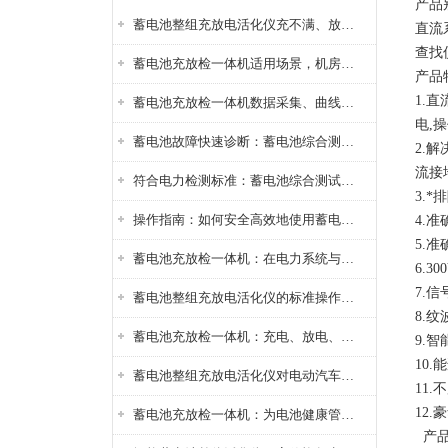
产品
蓄电池整组充放电活化仪充不满、放不完怎么办？
直流
查找
蓄电池充放检一体机适用场景，机房基站变电站铅酸蓄电池维护检测应用
产品
1.
蓄电池充放检一体机数据采集、曲线分析与电池健康状态智能评估功能详解
电,
蓄电池故障快速诊断：蓄电池综合测试仪判断落后电池的方法与标准
2.
流接
符合电力检测标准：蓄电池综合测试仪测试规范与精度校准方法详解
3.
操作指南：如何安全高效地使用蓄电池智能活化仪？
4.
5.
蓄电池充放检一体机：在电力系统与储能设备中的创新应用，确保蓄电池性能与可靠性
6.
7.
蓄电池整组充放电活化仪的标准操作流程：从接线设置到充放电参数设定的安全规范
8.
蓄电池充放检一体机：充电、放电、检测三功能集成设备
9.
10
蓄电池整组充放电活化仪对电动汽车电池有帮助吗？
11
12
蓄电池充放检一体机：为电池健康管理提供一站式解决方案
产品