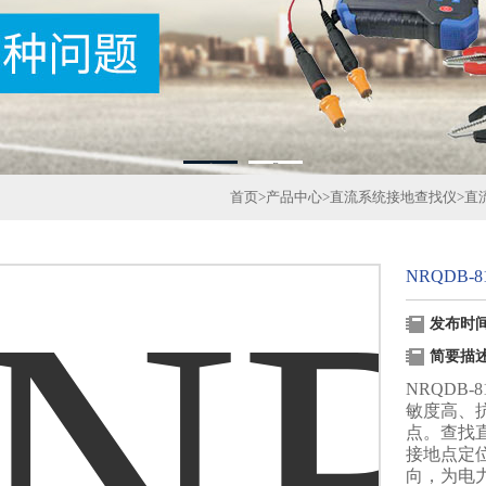
1
2
首页
>
产品中心
>
直流系统接地查找仪
>
直
NRQDB
发布时间：
简要描
NRQDB
敏度高、
点。查找
接地点定
向，为电