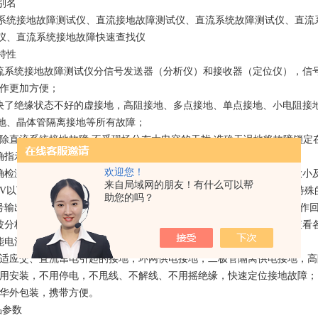
别名
系统接地故障测试仪、直流接地故障测试仪、直流系统故障测试仪、直流
仪、直流系统接地故障快速查找仪
特性
直流系统接地故障测试仪分信号发送器（分析仪）和接收器（定位仪），信
操作更加方便；
解决了绝缘状态不好的虚接地，高阻接地、多点接地、单点接地、小电阻接
地、晶体管隔离接地等所有故障；
*排除直流系统接地故障,不受现场分布大电容的干扰,准确无误地将故障锁定
准确指示接地信号电流方向，语音解说，快速查找接地故障点；
欢迎您！
准确检测线路泄露电流的大小和相位，根据接地故障点前后泄露电流的大小
来自局域网的朋友！有什么可以帮
300V以下的直流系统共用一套直流接地探测器，没有对直流电压有其他特殊
助您的吗？
信号输出功率：＜0.15W，内设限流保护，对继电保护、自动化装置、操
纹波分析与数字示波器功能：采用频谱分析功能，解决各种干扰信号，查看
智能电流钳，自动检测电流钳开、闭状态，大、小钳口通用；
.能适应交、直流窜电引起的接地，环网供电接地，二极管隔离供电接地，
.不用安装，不用停电，不甩线、不解线、不用摇绝缘，快速定位接地故障；
.豪华外包装，携带方便。
参数