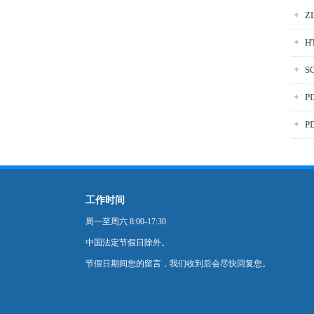
Z
H
S
P
P
工作时间
周一至周六 8:00-17:30
中国法定节假日除外。
节假日期间您的留言，我们收到后会尽快回复您。