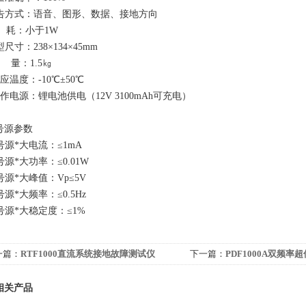
警告方式：语音、图形、数据、接地方向
功 耗：小于1W
型尺寸：238×134×45mm
重 量：1.5㎏
适应温度：-10℃±50℃
工作电源：锂电池供电（12V 3100mAh可充电）
信号源参数
号源*大电流：≤1mA
号源*大功率：≤0.01W
号源*大峰值：Vp≤5V
号源*大频率：≤0.5Hz
信号源*大稳定度：≤1%
一篇：
RTF1000直流系统接地故障测试仪
下一篇：
PDF1000A双频
测试仪
相关产品