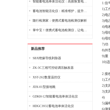
智能蓄电池单体活化仪：高效恢复电池性能，延长蓄电池使用寿命
1.
1)
蓄电池智能活化仪：精准维护，提升电池健康状态
2)电
随行检测家：便携式蓄电池检测仪解析
3)电
4)
掌中宝！便携式蓄电池检测仪，让电池检测变得简单又快捷！
5)母
6)
7)
新品推荐
8)外
9)重
SBX绝缘导线剥除器
10)
ZK-3C三相可控硅调压触发器
2.接
XST-262数显温控仪
1)工
2)支
JDX-01型接地靴
3)支
GDKH-12智能蓄电池单体活化仪
4)
5)
HDGC3932蓄电池单体活化仪
6)测