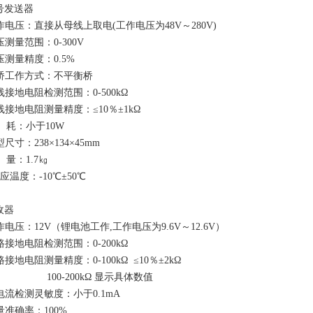
信号发送器
工作电压：直接从母线上取电(工作电压为48V～280V)
压测量范围：0-300V
压测量精度：0.5%
电桥工作方式：不平衡桥
线接地电阻检测范围：0-500kΩ
母线接地电阻测量精度：≤10％±1kΩ
功 耗：小于10W
型尺寸：238×134×45mm
 量：1.7㎏
适应温度：-10℃±50℃
收器
作电压：12V（锂电池工作,工作电压为9.6V～12.6V）
路接地电阻检测范围：0-200kΩ
路接地电阻测量精度：0-100kΩ ≤10％±2kΩ
 100-200kΩ 显示具体数值
漏电流检测灵敏度：小于0.1mA
量准确率：100%