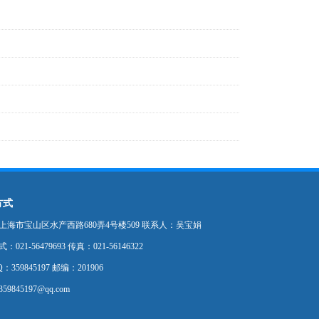
方式
上海市宝山区水产西路680弄4号楼509 联系人：吴宝娟
021-56479693 传真：021-56146322
：359845197 邮编：201906
9845197@qq.com