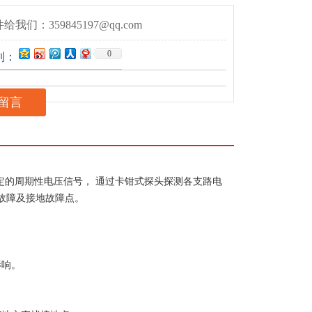
给我们：359845197@qq.com
0
到：
留言
定的周期性电压信号， 通过卡钳式探头探测各支路电
故障及接地故障点。
影响。
。