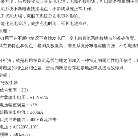
携带方便，信号接收器自带充电电池，无需外接电源，可以随身携带到任
直流系统不断电查找接地点，不影响系统正常工作。
抗干扰能力强，克服了系统分布电容的影响。
智能化充电管理，减少充电时间，延长电池寿命。
原理：
9801用于在不断电情况下查找发电厂、变电站直流系统接地点的准确位置。
其主要特点和优点：检测灵敏度高、排查系统分布电容能力强、不断电查
分析法，就是利用在直流母线与地之间加入一种特定的周期性电压信号，
与谐波的相位及相位差，进而判断是否存在接地故障及接地故障点。
指标：
信号发生器
信号频率：2Hz
空载输出电压：±15V±5%
电压幅值误差：<5%
短路输出电流：≤80mA
口抗冲击能力：400V直流冲击
电压：AC220V±10%
率：50Hz±5%