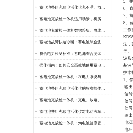
5、
蓄电池整组充放电活化仪充不满、放不完怎么办？
6、
7、
蓄电池充放检一体机适用场景，机房基站变电站铅酸蓄电池维护检测应用
8、
工作
蓄电池充放检一体机数据采集、曲线分析与电池健康状态智能评估功能详解
KD
蓄电池故障快速诊断：蓄电池综合测试仪判断落后电池的方法与标准
法，
等。
符合电力检测标准：蓄电池综合测试仪测试规范与精度校准方法详解
波形
操作指南：如何安全高效地使用蓄电池智能活化仪？
基波
技术
蓄电池充放检一体机：在电力系统与储能设备中的创新应用，确保蓄电池性能与可靠性
1、
输出
蓄电池整组充放电活化仪的标准操作流程：从接线设置到充放电参数设定的安全规范
信号
蓄电池充放检一体机：充电、放电、检测三功能集成设备
信号
信号
蓄电池整组充放电活化仪对电动汽车电池有帮助吗？
输出
电源
蓄电池充放检一体机：为电池健康管理提供一站式解决方案
电压频