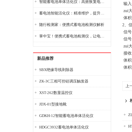
智能蓄电池单体活化仪：高效恢复电池性能，延长蓄电池使用寿命
输入
zui
蓄电池智能活化仪：精准维护，提升电池健康状态
体积：
随行检测家：便携式蓄电池检测仪解析
2、
信号
掌中宝！便携式蓄电池检测仪，让电池检测变得简单又快捷！
信号
zui
接收
新品推荐
体积：
体积：
SBX绝缘导线剥除器
ZK-3C三相可控硅调压触发器
上
XST-262数显温控仪
JDX-01型接地靴
Z
GDKH-12智能蓄电池单体活化仪
H
HDGC3932蓄电池单体活化仪