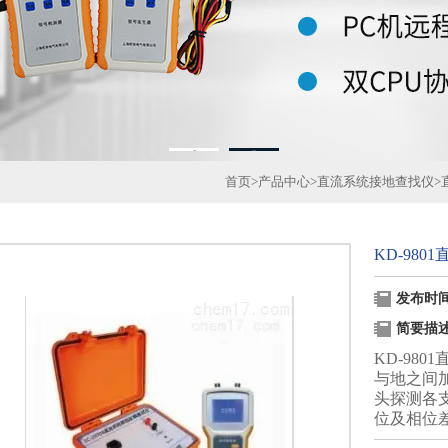
1
2
首页
>
产品中心
>
直流系统接地查找仪
>
KD-98
发布时间：
简要描
KD-98
与地之间
头探测各
位及相位