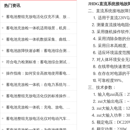
JHDG直流系统接地故
热门资讯
二、直流系统接地故障
蓄电池整组充放电活化仪充不满、放不完怎么办？
⒈ 适用于直流220V
⒉ 测量直流接地电阻值0
蓄电池充放检一体机适用场景，机房基站变电站铅酸蓄电池维护检测应用
⒊ 采用微机操作软件
⒋ 采用消除杂散的分
蓄电池充放检一体机数据采集、曲线分析与电池健康状态智能评估功能详解
⒌ 采用日本高精度、
蓄电池故障快速诊断：蓄电池综合测试仪判断落后电池的方法与标准
⒍ 适应环境温度范围：-
⒎ 对人体环境安全无
符合电力检测标准：蓄电池综合测试仪测试规范与精度校准方法详解
⒏ 在线带电快速查找
操作指南：如何安全高效地使用蓄电池智能活化仪？
⒐ 在存在对电源的干
⒑ 可靠程度99%。
蓄电池充放检一体机：在电力系统与储能设备中的创新应用，确保蓄电池性能与可靠性
三、技术参数：
⒈ 输入电zui高压：250
蓄电池整组充放电活化仪的标准操作流程：从接线设置到充放电参数设定的安全规范
⒉ zui大输出电压：~1
蓄电池充放检一体机：充电、放电、检测三功能集成设备
⒊ zui大输入电流：12
⒋ zui大输入功率：3
蓄电池整组充放电活化仪对电动汽车电池有帮助吗？
⒌ 额定电压：DC220V
⒍ 额定功率：220W
蓄电池充放检一体机：为电池健康管理提供一站式解决方案