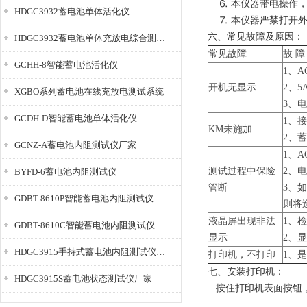
⒍ 本仪器带电操作，
HDGC3932蓄电池单体活化仪
⒎ 本仪器严禁打开外
六、常见故障及原因：
HDGC3932蓄电池单体充放电综合测试仪
常见故障
故 障
GCHH-8智能蓄电池活化仪
1、A
开机无显示
2、
XGBO系列蓄电池在线充放电测试系统
3、
GCDH-D智能蓄电池单体活化仪
1、
KM未施加
2、
GCNZ-A蓄电池内阻测试仪厂家
1、A
测试过程中保险
2、
BYFD-6蓄电池内阻测试仪
管断
3、
GDBT-8610P智能蓄电池内阻测试仪
则将
液晶屏出现非法
1、
GDBT-8610C智能蓄电池内阻测试仪
显示
2、
HDGC3915手持式蓄电池内阻测试仪厂家
打印机，不打印
1、
七、安装打印机：
HDGC3915S蓄电池状态测试仪厂家
按住打印机表面按钮，