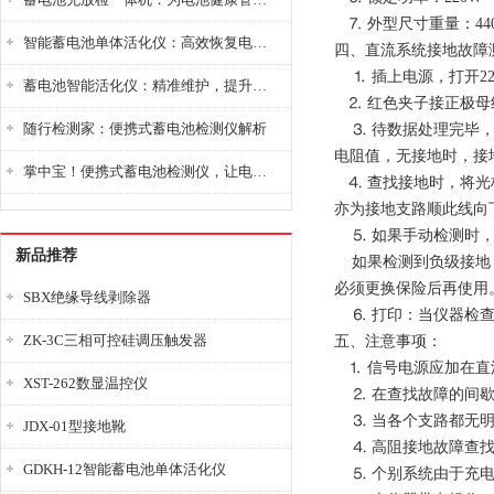
⒎ 外型尺寸重量：440*2
智能蓄电池单体活化仪：高效恢复电池性能，延长蓄电池使用寿命
四、直流系统接地故障
⒈ 插上电源，打开22
蓄电池智能活化仪：精准维护，提升电池健康状态
⒉ 红色夹子接正极母
随行检测家：便携式蓄电池检测仪解析
⒊ 待数据处理完毕，
电阻值，无接地时，接地电
掌中宝！便携式蓄电池检测仪，让电池检测变得简单又快捷！
⒋ 查找接地时，将光
亦为接地支路顺此线向
⒌ 如果手动检测时，
新品推荐
如果检测到负级接地，
必须更换保险后再使用
SBX绝缘导线剥除器
⒍ 打印：当仪器检查
ZK-3C三相可控硅调压触发器
五、注意事项：
⒈ 信号电源应加在直
XST-262数显温控仪
⒉ 在查找故障的间歇
⒊ 当各个支路都无明
JDX-01型接地靴
⒋ 高阻接地故障查找
GDKH-12智能蓄电池单体活化仪
⒌ 个别系统由于充电