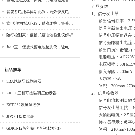
产品参数
智能蓄电池单体活化仪：高效恢复电池性能，延长蓄电池使用寿命
1、信号发生器
输出信号频率：2.5H
蓄电池智能活化仪：精准维护，提升电池健康状态
信号空载输出电压：±2
随行检测家：便携式蓄电池检测仪解析
信号电压幅值误差：
信号短路输出电流：≤
掌中宝！便携式蓄电池检测仪，让电池检测变得简单又快捷！
输出口抗冲击能力：4
电源电压：AC220V±
电压频率：50Hz±5
新品推荐
输入保险：200mA
大功率：3W
SBX绝缘导线剥除器
体积：300mm×270m
ZK-3C三相可控硅调压触发器
2、信号接收器
信号电流检测灵敏度：
XST-262数显温控仪
信号发生器阻抗：40
大输出电流：2.5毫
JDX-01型接地靴
接收器显示：数字0-
GDKH-12智能蓄电池单体活化仪
体积：210mm×100m