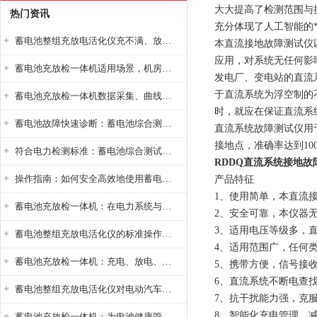
大大提高了检测范围与
热门资讯
充分体现了人工智能的
蓄电池整组充放电活化仪充不满、放不完怎么办？
本直流接地故障测试仪
应用，对系统无任何影
蓄电池充放检一体机适用场景，机房基站变电站铅酸蓄电池维护检测应用
发电厂、变电站的直流
于直流系统为浮空制的
蓄电池充放检一体机数据采集、曲线分析与电池健康状态智能评估功能详解
时，就应在保证直流系
蓄电池故障快速诊断：蓄电池综合测试仪判断落后电池的方法与标准
直流系统故障测试仪用
接地点，准确率达到10
符合电力检测标准：蓄电池综合测试仪测试规范与精度校准方法详解
RDDQ直流系统接地故
操作指南：如何安全高效地使用蓄电池智能活化仪？
产品特征
1、使用简单，本直流
蓄电池充放检一体机：在电力系统与储能设备中的创新应用，确保蓄电池性能与可靠性
2、安全可靠，本仪器
3、适用电压等级多，直流
蓄电池整组充放电活化仪的标准操作流程：从接线设置到充放电参数设定的安全规范
4、适用范围广，任何
蓄电池充放检一体机：充电、放电、检测三功能集成设备
5、携带方便，信号接
6、直流系统不断电查
蓄电池整组充放电活化仪对电动汽车电池有帮助吗？
7、抗干扰能力强，克
8、智能化充电管理，
蓄电池充放检一体机：为电池健康管理提供一站式解决方案