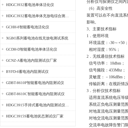
分析仪与探测仪之间内
HDGC3932蓄电池单体活化仪
（6）高安全性
装置可以在不向直流系
HDGC3932蓄电池单体充放电综合测试仪
影响。
GCHH-8智能蓄电池活化仪
3、主要技术指标
1．使用环境
XGBO系列蓄电池在线充放电测试系统
环境温度：-30～+50
GCDH-D智能蓄电池单体活化仪
相对湿度：95%；
2．无线通信技术指标
GCNZ-A蓄电池内阻测试仪厂家
信号功率： 10dbm；
信号频段：433Mhz；
BYFD-6蓄电池内阻测试仪
灵敏度：－106dBm；
GDBT-8610P智能蓄电池内阻测试仪
传输距离：在视距情况
3．分析仪技术指标
GDBT-8610C智能蓄电池内阻测试仪
适用直流系统电压等级： 
系统正负电压测量范围：
HDGC3915手持式蓄电池内阻测试仪厂家
对地直流电压测量范围：
HDGC3915S蓄电池状态测试仪厂家
对地交流电压测量范围：
交流串电故障告警门限