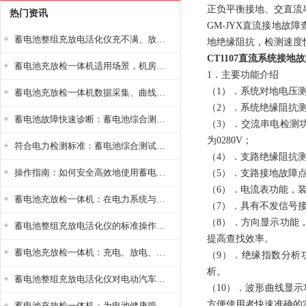
正负平衡接地、交直流
热门资讯
GM-JYX直流接地故
蓄电池整组充放电活化仪充不满、放不完怎么办？
地绝缘阻抗，检测速度
CT1107直流系统接地
蓄电池充放检一体机适用场景，机房基站变电站铅酸蓄电池维护检测应用
1．主要功能介绍
（1）．系统对地电压
蓄电池充放检一体机数据采集、曲线分析与电池健康状态智能评估功能详解
（2）．系统绝缘阻抗测
蓄电池故障快速诊断：蓄电池综合测试仪判断落后电池的方法与标准
（3）．交流串电检测
为0280V；
符合电力检测标准：蓄电池综合测试仪测试规范与精度校准方法详解
（4）．支路绝缘阻抗
操作指南：如何安全高效地使用蓄电池智能活化仪？
（5）．支路接地故障
（6）．电流表功能，装
蓄电池充放检一体机：在电力系统与储能设备中的创新应用，确保蓄电池性能与可靠性
（7）．具有不发信号
（8）．方向显示功能
蓄电池整组充放电活化仪的标准操作流程：从接线设置到充放电参数设定的安全规范
提高查找效率。
蓄电池充放检一体机：充电、放电、检测三功能集成设备
（9）．绝缘指数分析
析。
蓄电池整组充放电活化仪对电动汽车电池有帮助吗？
（10）．波形曲线显
方便使用者快速准确的
蓄电池充放检一体机：为电池健康管理提供一站式解决方案