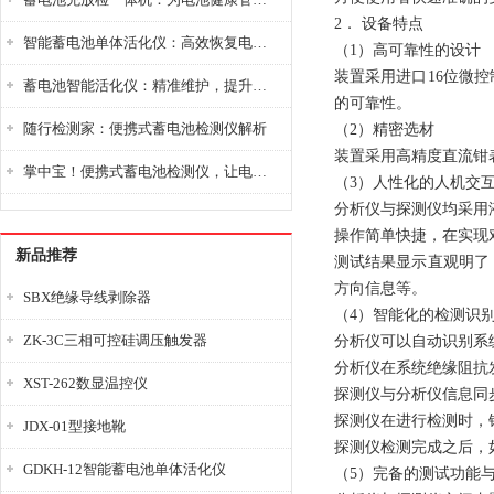
2． 设备特点
智能蓄电池单体活化仪：高效恢复电池性能，延长蓄电池使用寿命
（1）高可靠性的设计
装置采用进口16位微
蓄电池智能活化仪：精准维护，提升电池健康状态
的可靠性。
随行检测家：便携式蓄电池检测仪解析
（2）精密选材
装置采用高精度直流钳
掌中宝！便携式蓄电池检测仪，让电池检测变得简单又快捷！
（3）人性化的人机交
分析仪与探测仪均采用
操作简单快捷，在实现
新品推荐
测试结果显示直观明了
方向信息等。
SBX绝缘导线剥除器
（4）智能化的检测识
ZK-3C三相可控硅调压触发器
分析仪可以自动识别系
分析仪在系统绝缘阻抗
XST-262数显温控仪
探测仪与分析仪信息同
探测仪在进行检测时，
JDX-01型接地靴
探测仪检测完成之后，
GDKH-12智能蓄电池单体活化仪
（5）完备的测试功能