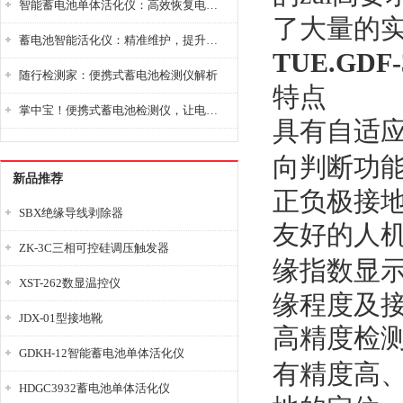
智能蓄电池单体活化仪：高效恢复电池性能，延长蓄电池使用寿命
了大量的
蓄电池智能活化仪：精准维护，提升电池健康状态
TUE.GD
随行检测家：便携式蓄电池检测仪解析
特点
掌中宝！便携式蓄电池检测仪，让电池检测变得简单又快捷！
具有自适
向判断功
新品推荐
正负极接
SBX绝缘导线剥除器
友好的人
ZK-3C三相可控硅调压触发器
缘指数显
XST-262数显温控仪
缘程度及
JDX-01型接地靴
高精度检测
GDKH-12智能蓄电池单体活化仪
有精度高
HDGC3932蓄电池单体活化仪