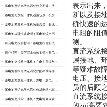
表示出来
蓄电池整组充放电活化仪充不满、放不完怎么办？
断以及接
蓄电池充放检一体机适用场景，机房基站变电站铅酸蓄电池维护检测应用
确快速的
蓄电池充放检一体机数据采集、曲线分析与电池健康状态智能评估功能详解
电阻的阻
蓄电池故障快速诊断：蓄电池综合测试仪判断落后电池的方法与标准
测。
符合电力检测标准：蓄电池综合测试仪测试规范与精度校准方法详解
直流系统
操作指南：如何安全高效地使用蓄电池智能活化仪？
属接地、
蓄电池充放检一体机：在电力系统与储能设备中的创新应用，确保蓄电池性能与可靠性
等疑难故
蓄电池整组充放电活化仪的标准操作流程：从接线设置到充放电参数设定的安全规范
电压、接
蓄电池充放检一体机：充电、放电、检测三功能集成设备
员的后顾
蓄电池整组充放电活化仪对电动汽车电池有帮助吗？
直流系统
蓄电池充放检一体机：为电池健康管理提供一站式解决方案
的zui高