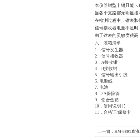
本仪器钳型卡钳只能卡
当各个支路都无明显接
在检测过程中，钳表和
信号接收器电量不足时
由于钳表的灵敏度很高
六、装箱清单
1．信号发生器
2．信号接收器
3．A接收钳
4．B接收钳
5．信号输出引线
6. 电源线
7. 电池
8．2A保险管
9．铝合金箱
10．使用说明书
11．合格证/保修卡
上一篇：
HM-9801