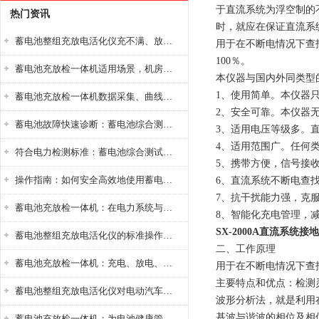
于直流系统为浮空制的
热门资讯
时，就应在保证直流系
蓄电池整组充放电活化仪充不满、放不完怎么办？
用于在不断电情况下查
100％。
蓄电池充放检一体机适用场景，机房基站变电站铅酸蓄电池维护检测应用
本仪器与国内外同类型
1、使用简单。本仪器
蓄电池充放检一体机数据采集、曲线分析与电池健康状态智能评估功能详解
2、安全可靠。本仪器
蓄电池故障快速诊断：蓄电池综合测试仪判断落后电池的方法与标准
3、适用电压等级多。直流
4、适用范围广。任何
符合电力检测标准：蓄电池综合测试仪测试规范与精度校准方法详解
5、携带方便，信号接
操作指南：如何安全高效地使用蓄电池智能活化仪？
6、直流系统不断电查
7、抗干扰能力强，克
蓄电池充放检一体机：在电力系统与储能设备中的创新应用，确保蓄电池性能与可靠性
8、智能化充电管理，
SX-2000A直流系统
蓄电池整组充放电活化仪的标准操作流程：从接线设置到充放电参数设定的安全规范
二、工作原理
蓄电池充放检一体机：充电、放电、检测三功能集成设备
用于在不断电情况下查
主要特点和优点：检测
蓄电池整组充放电活化仪对电动汽车电池有帮助吗？
波形分析法，就是利用
基波与谐波的相位及相
蓄电池充放检一体机：为电池健康管理提供一站式解决方案