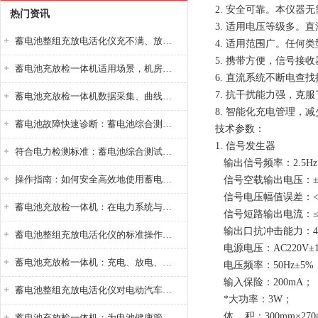
2. 安全可靠。本仪
热门资讯
3. 适用电压等级多。直流
蓄电池整组充放电活化仪充不满、放不完怎么办？
4. 适用范围广。任
5. 携带方便，信号
蓄电池充放检一体机适用场景，机房基站变电站铅酸蓄电池维护检测应用
6. 直流系统不断电查
7. 抗干扰能力强，克
蓄电池充放检一体机数据采集、曲线分析与电池健康状态智能评估功能详解
8. 智能化充电管理，
蓄电池故障快速诊断：蓄电池综合测试仪判断落后电池的方法与标准
技术参数：
1. 信号发生器
符合电力检测标准：蓄电池综合测试仪测试规范与精度校准方法详解
输出信号频率：2.5H
操作指南：如何安全高效地使用蓄电池智能活化仪？
信号空载输出电压：±2
信号电压幅值误差：< 
蓄电池充放检一体机：在电力系统与储能设备中的创新应用，确保蓄电池性能与可靠性
信号短路输出电流：≤8
输出口抗冲击能力：4
蓄电池整组充放电活化仪的标准操作流程：从接线设置到充放电参数设定的安全规范
电源电压：AC220V±
蓄电池充放检一体机：充电、放电、检测三功能集成设备
电压频率：50Hz±5%
输入保险：200mA；
蓄电池整组充放电活化仪对电动汽车电池有帮助吗？
*大功率：3W；
体 积：300mm×270
蓄电池充放检一体机：为电池健康管理提供一站式解决方案