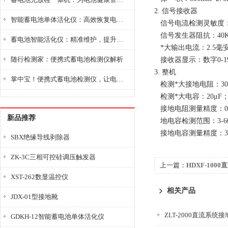
2. 信号接收器
智能蓄电池单体活化仪：高效恢复电池性能，延长蓄电池使用寿命
信号电流检测灵敏度：0
信号发生器阻抗：40
蓄电池智能活化仪：精准维护，提升电池健康状态
*大输出电流：2.5毫
随行检测家：便携式蓄电池检测仪解析
接收器显示：数字0-1
3. 整机
掌中宝！便携式蓄电池检测仪，让电池检测变得简单又快捷！
检测*大接地电阻：30
检测*大电容：20μF
接地电阻测量精度：0-4.
新品推荐
地电容检测范围：3-60
接地电容测量精度：3-1
SBX绝缘导线剥除器
ZK-3C三相可控硅调压触发器
上一篇：
HDXF-10
XST-262数显温控仪
相关产品
JDX-01型接地靴
ZLT-2000直流系统
GDKH-12智能蓄电池单体活化仪