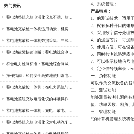
4、系统管理；
热门资讯
产品特点：
蓄电池整组充放电活化仪充不满、放不完怎么办？
1、的测试技术，适用
2、配有多种开口的钳
蓄电池充放检一体机适用场景，机房基站变电站铅酸蓄电池维护检测应用
3、采用数字信号处理
4、的滤波芯片，可滤
蓄电池充放检一体机数据采集、曲线分析与电池健康状态智能评估功能详解
5、使用方便，可在设
蓄电池故障快速诊断：蓄电池综合测试仪判断落后电池的方法与标准
6、同时检测线路泄露
7、可以指示接地信号
符合电力检测标准：蓄电池综合测试仪测试规范与精度校准方法详解
8、定位信号频率低，zu
操作指南：如何安全高效地使用蓄电池智能活化仪？
一、负载功能
可以作为交流设备的智
蓄电池充放检一体机：在电力系统与储能设备中的创新应用，确保蓄电池性能与可靠性
二、测试功能
能够测量被测电源的各
蓄电池整组充放电活化仪的标准操作流程：从接线设置到充放电参数设定的安全规范
值、功率因数、相角、
蓄电池充放检一体机：充电、放电、检测三功能集成设备
三、管理功能
*的计算机管理系统将
蓄电池整组充放电活化仪对电动汽车电池有帮助吗？
蓄电池充放检一体机：为电池健康管理提供一站式解决方案